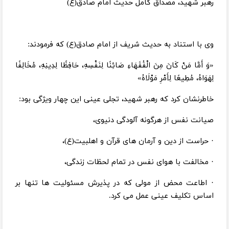
رهبر شهید، مصداق کامل حدیث امام صادق(ع)
وی با استناد به حدیث شریف از امام صادق(ع) که فرمودند:
«وَ أَمَّا مَنْ کَانَ مِنَ الْفُقَهَاءِ صَائِنًا لِنَفْسِهِ، حَافِظًا لِدِینِهِ، مُخَالِفًا
لِهَوَاهُ، مُطِیعًا لِأَمْرِ مَوْلَاهُ»
خاطرنشان کرد که رهبر شهید، تجلی عینی این چهار ویژگی بود:
صیانت نفس از هرگونه آلودگی دنیوی،
· حراست از دین و آرمان های قرآن و اهلبیت(ع)،
· مخالفت با هوای نفس در تمام لحظات زندگی،
· اطاعت محض از مولی که در پذیرش مسئولیت ها تنها بر
اساس تکلیف عینی عمل می کرد.