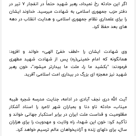
اگر این حادثه رخ نمیداد، رهبر شهید حتماً در انفجار ۷ تیر در
دفتر حزب جمهوری اسلامی به شهادت میرسید. خداوند ایشان
را برای علمداری نظام جمهوری اسلامی و هدایت انقلاب در دهه
های بعد حفظ کرد.
وی شهادت ایشان را «لطف خفیّ الهی» خواند و افزود:
همانگونه که امام خمینی(ره) پس از شهادت شهید مطهری
فرمودند: "بکشید ما را، ملت ما بیدارتر میشود"، خون رهبر
شهید نیز معجزه ای بزرگ در بیداری امت اسلامی آفرید.
آیت الله دری نجف آبادی در ادامه، جنایت مدرسه شجره طیبه
میناب، حادثه ناو دنا و بمباران شهر لامرد را اسناد آشکار
مظلومیت و قداست ملت ایران در برابر استکبار جهانی خواند و
تأکید کرد: خون این شهدا، راه ولایت و مهدویت را برای هزاران
سال، برای دلهای زنده و آزادیخواهان عالم ترسیم خواهد کرد.