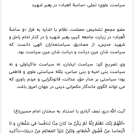
سیاست علوی؛ تجلی «ساسة العباد» در رهبر شهید
عضو مجمع تشخیص مصلحت نظام با اشاره به فراز «وَ ساسَةَ
الْعِبَادِ» در زیارت جامعه کبیر، رهبر شهید را در کنار امام راحل و
شهید مدرس، از مصادیق سیاستمداران الهی دانست که
سیاست شان عین دیانت و دیانت شان عین سیاست بود.
وی تصریح کرد: سیاست ایشان، نه سیاست ماکیاولی و نه
سیاست بنی امیه و بنی عباس، بلکه سیاستی علوی و فاطمی
بود؛ سیاستی بر مدار حق، عدالت، قانونگرایی و مردم باوری که
می تواند الگوی ماندگار حکمرانی دینی در جهان امروز باشد.
آیت الله دری نجف آبادی با استناد به سخنان امام حسین(ع)
«أللّهُمَّ إنّكَ تَعْلَمُ إنَّهُ لَمْ يَكُنْ ما كانَ مِنّا تَنافُسا فى سُلْطانٍ وَ لاَ
الْتِماسا مِنْ فُضُولِ الْحُطامِ، وَلكِنْ لِنَرُدَّ المَعالِمَ مِنْ دينِكَ»،تأکید