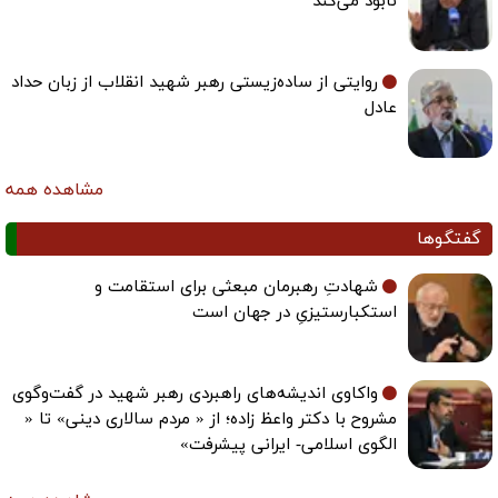
نابود می‌کند
روایتی از ساده‌زیستی رهبر شهید انقلاب از زبان حداد
عادل
مشاهده همه
گفتگوها
شهادتِ رهبرمان مبعثی برای استقامت و
استکبارستیزیِ در جهان است
واکاوی اندیشه‌های راهبردی رهبر شهید در گفت‌وگوی
مشروح با دکتر واعظ زاده؛ از « مردم سالاری دینی» تا «
الگوی اسلامی- ایرانی پیشرفت»