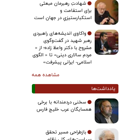
شهادتِ رهبرمان مبعثی
برای استقامت و
استکبارستیزیِ در جهان است
واکاوی اندیشه‌های راهبردی
رهبر شهید در گفت‌وگوی
مشروح با دکتر واعظ زاده؛ از «
مردم سالاری دینی» تا « الگوی
اسلامی- ایرانی پیشرفت»
مشاهده همه
یادداشت‌ها
سخنی دردمندانه با برخی
همسایگان عرب خلیج فارس
بازطراحی مسیر تحقق
سیاست‌های کلی نظام