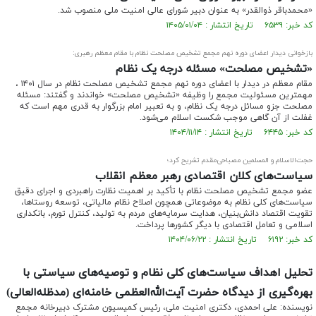
«محمدباقر ذوالقدر» به عنوان دبیر شورای عالی امنیت ملی منصوب شد.
کد خبر: ۶۵۳۹ تاریخ انتشار : ۱۴۰۵/۰۱/۰۴
بازخوانی دیدار اعضای دوره نهم مجمع تشخیص مصلحت نظام با مقام معظم رهبری:
«تشخیص مصلحت» مسئله درجه یک نظام
مقام معظم در دیدار با اعضای دوره نهم مجمع تشخیص مصلحت نظام در سال ۱۴۰۱ ،
مهمترین مسئولیت مجمع را وظیفه «تشخیص مصلحت» خواندند و گفتند: مسئله
مصلحت جزو مسائل درجه یک نظام، و به تعبیر امام بزرگوار به قدری مهم است که
غفلت از آن گاهی موجب شکست اسلام می‌شود.
کد خبر: ۶۴۴۵ تاریخ انتشار : ۱۴۰۴/۱۱/۱۴
حجت‌الاسلام و المسلمین مصباحی‌مقدم تشریح کرد؛
سیاست‌های کلان اقتصادی رهبر معظم انقلاب
عضو مجمع تشخیص مصلحت نظام با تأکید بر اهمیت نظارت راهبردی و اجرای دقیق
سیاست‌های کلی نظام به موضوعاتی همچون اصلاح نظام مالیاتی، توسعه روستاها،
تقویت اقتصاد دانش‌بنیان، هدایت سرمایه‌های مردم به تولید، کنترل تورم، بانکداری
اسلامی و تعامل اقتصادی با دیگر کشورها پرداخت.
کد خبر: ۶۱۹۲ تاریخ انتشار : ۱۴۰۴/۰۶/۲۲
تحلیل اهداف سیاست‌های کلی نظام و توصیه‌های سیاستی با
بهره‌گیری از دیدگاه حضرت آیت‌الله‌العظمی خامنه‌ای (مدظله‌العالی)
نویسنده: علی احمدی، دکتری امنیت ملی، رئیس کمیسیون مشترک دبیرخانه مجمع