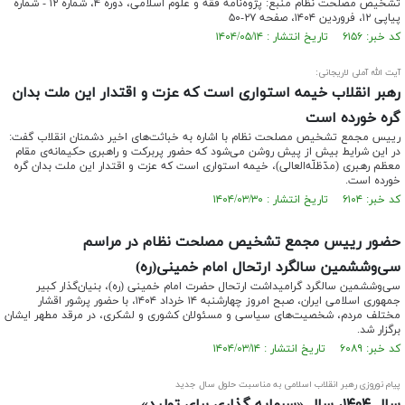
تشخیص مصلحت نظام منبع: پژوه‌نامه فقه و علوم اسلامی، دوره ۴، شماره ۱۲ - شماره
پیاپی ۱۲، فروردین ۱۴۰۴، صفحه ۲۷-۵۰
کد خبر: ۶۱۵۶ تاریخ انتشار : ۱۴۰۴/۰۵/۱۴
آیت الله آملی لاریجانی:
رهبر انقلاب خیمه‌ استواری است که عزت و اقتدار این ملت بدان
گره خورده است
رییس مجمع تشخیص مصلحت نظام با اشاره به خباثت‌های اخیر دشمنان انقلاب گفت:
در این شرایط بیش از پیش روشن می‌شود که حضور پربرکت و راهبری حکیمانه‌ی مقام
معظم رهبری (مدّظلّه‌العالی)، خیمه‌ استواری است که عزت و اقتدار این ملت بدان گره
خورده است.
کد خبر: ۶۱۰۴ تاریخ انتشار : ۱۴۰۴/۰۳/۳۰
حضور رییس مجمع تشخیص مصلحت نظام در مراسم
سی‌وششمین سالگرد ارتحال امام خمینی(ره)
سی‌وششمین سالگرد گرامیداشت ارتحال حضرت امام خمینی (ره)، بنیان‌گذار کبیر
جمهوری اسلامی ایران، صبح امروز چهارشنبه ۱۴ خرداد ۱۴۰۴، با حضور پرشور اقشار
مختلف مردم، شخصیت‌های سیاسی و مسئولان کشوری و لشکری، در مرقد مطهر ایشان
برگزار شد.
کد خبر: ۶۰۸۹ تاریخ انتشار : ۱۴۰۴/۰۳/۱۴
پیام نوروزی رهبر انقلاب اسلامی به مناسبت حلول سال جدید