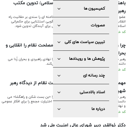
باهنر: رهبر شهید الگوی تراز حکمرانی اسلامی/ تدوین مکتب
کمیسیون ها
رهبری برای آیندگان ضروری است
عضو مجمع تشخیص مصلحت نظام، شهادت امام خامنه ای را سندی بر حقانیت راه
انقلاب دانست و گفت: زندگی رهبر شهید انقلاب، الگویی استثنایی برای حکمرانی
مصوبات
اسلامی و تشیع است که باید به‌عنوان مکتبی کامل برای آیندگان تدوین شود.
کد خبر: ۶۶۲۰ تاریخ انتشار : ۱۴۰۵/۰۴/۱۰
تبیین سیاست های کلی
چرا رهبر شهید انقلاب مجمع تشخیص مصلحت نظام را انقلابی و
بحران زدا می‌دانند؟
پژوهش ها و رویدادها
رهبر شهید انقلاب، مجمع تشخیص مصلحت نظام را نهادی راهبردی و بحران زُدا می
دانند که با روحیه انقلابی به مأموریت خود عمل می‌کند.
کد خبر: ۶۵۸۲ تاریخ انتشار : ۱۴۰۵/۰۳/۱۱
چند رسانه ای
مهمترین وظایف مجمع تشخیص مصلحت نظام از دیدگاه رهبر
شهید انقلاب
اسناد بالادستی
رهبر شهید انقلاب، مجمع تشخیص مصلحت نظام را «بن بست شکن و راهگشا» می
دانستند و در همین راستا همواره چارچوب وظایف و اختیارت مجمع را برای افکار عمومی
و نهادهای حاکمیتی تشریح می کردند.
درباره ما
کد خبر: ۶۵۷۴ تاریخ انتشار : ۱۴۰۵/۰۳/۰۴
دکتر ذوالقدر دبیر شورای عالی امنیت ملی شد