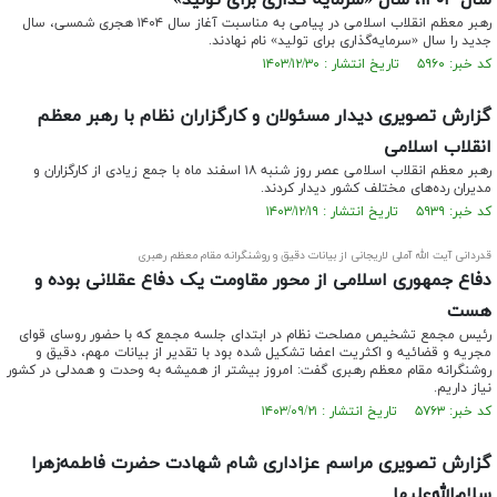
سال ۱۴۰۴، سال «سرمایه گذاری برای تولید»
رهبر معظم انقلاب اسلامی در پیامی به مناسبت آغاز سال ۱۴۰۴ هجری شمسی، سال
جدید را سال «سرمایه‌گذاری برای تولید» نام نهادند.
کد خبر: ۵۹۶۰ تاریخ انتشار : ۱۴۰۳/۱۲/۳۰
گزارش تصویری دیدار مسئولان و کارگزاران نظام با رهبر معظم
انقلاب اسلامی
رهبر معظم انقلاب اسلامی عصر روز شنبه ۱۸ اسفند ماه با جمع زیادی از کارگزاران و
مدیران رده‌های مختلف کشور دیدار کردند.
کد خبر: ۵۹۳۹ تاریخ انتشار : ۱۴۰۳/۱۲/۱۹
قدردانی آیت الله آملی لاریجانی از بیانات دقیق و روشنگرانه مقام معظم رهبری
دفاع جمهوری اسلامی از محور مقاومت یک دفاع عقلانی بوده و
هست
رئیس مجمع تشخیص مصلحت نظام در ابتدای جلسه مجمع که با حضور روسای قوای
مجریه و قضائیه و اکثریت اعضا تشکیل شده بود با تقدیر از بیانات مهم، دقیق و
روشنگرانه مقام معظم رهبری گفت: امروز بیشتر از همیشه به وحدت و همدلی در کشور
نیاز داریم.
کد خبر: ۵۷۶۳ تاریخ انتشار : ۱۴۰۳/۰۹/۲۱
گزارش تصویری مراسم عزاداری شام شهادت حضرت فاطمه‌زهرا
سلام‌الله‌علیها