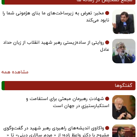
مخبر: تعرض به زیرساخت‌های ما بنای هژمونی شما را
نابود می‌کند
روایتی از ساده‌زیستی رهبر شهید انقلاب از زبان حداد
عادل
مشاهده همه
گفتگوها
شهادتِ رهبرمان مبعثی برای استقامت و
استکبارستیزیِ در جهان است
واکاوی اندیشه‌های راهبردی رهبر شهید در گفت‌وگوی
مشروح با دکتر واعظ زاده؛ از « مردم سالاری دینی» تا «