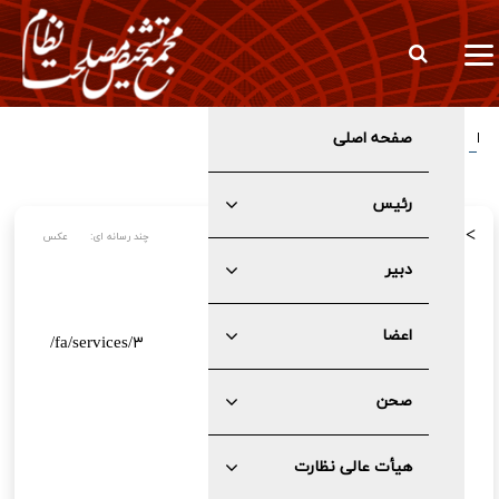
صفحه اصلی
انتصاب معاون جدید اداری، مالی و پشتیبانی مجمع تشخیص مصلحت
نظام
رئیس
>
چند رسانه ای:
عکس
دبیر
عکس
اعضا
/fa/services/۳
صحن
هیأت عالی نظارت