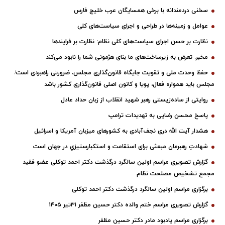
سخنی دردمندانه با برخی همسایگان عرب خلیج فارس
عوامل و زمینه‌ها در طراحی و اجرای سیاست‌های کلی
نظارت بر حسن اجرای سیاست‌های کلی نظام: نظارت بر فرایندها
مخبر: تعرض به زیرساخت‌های ما بنای هژمونی شما را نابود می‌کند
حفظ وحدت ملی و تقویت جایگاه قانون‌گذاری مجلس، ضرورتی راهبردی است/
مجلس باید همواره فعال، پویا و کانون اصلی قانون‌گذاری کشور باشد
روایتی از ساده‌زیستی رهبر شهید انقلاب از زبان حداد عادل
پاسخ محسن رضایی به تهدیدات ترامپ
هشدار آیت الله دری نجف‌آبادی به کشورهای میزبان آمریکا و اسرائیل
شهادتِ رهبرمان مبعثی برای استقامت و استکبارستیزیِ در جهان است
گزارش تصویری مراسم اولین سالگرد درگذشت دکتر احمد توکلی عضو فقید
مجمع تشخیص مصلحت نظام
برگزاری مراسم اولین سالگرد درگذشت دکتر احمد توکلی
گزارش تصویری مراسم ختم والده دکتر حسین مظفر ۳۱تیر ۱۴۰۵
برگزاری مراسم یادبود مادر دکتر حسین مظفر