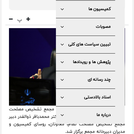
وبررسی قرار گرفت.
کمیسیون ها
پ
مصوبات
تبیین سیاست های کلی
پژوهش ها و رویدادها
چند رسانه ای
اسناد بالادستی
به گزارش مرکز رسانه و روابط عمومی مجمع تشخیص مصلحت
درباره ما
نظام، جلسه شورای مدیران باحضور دکتر محمدباقر ذوالقدر دبیر
مجمع تشخیص مصلحت نظام، معاونان، روسای کمیسیون و
مدیران دبیرخانه مجمع برگزار شد.