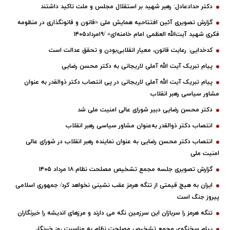
دکتر حدادعادل: رهبر شهید بر استقلال مجلس و ملت تاکید داشتند
گزارش تصویری آئین افتتاحیه همایش ملی «قانون و قانونگذاری در منظومه
فکری شهید آیت‌الله العظمی امام خامنه‌ای» /۱۹مرداد۱۴۰۵
کدخدایی: رعایت قانون، معیار انقلابی‌بودن و تحقق عدالت است
پیام تبریک آیت الله آملی لاریجانی به دکتر محسن رضایی
پیام تبریک آیت الله آملی لاریجانی در پی انتصاب دکتر ذوالقدر به عنوان
مشاور سیاسی رهبر انقلاب
دکتر محسن رضایی دبیر شورای عالی امنیت ملی شد
انتصاب دکتر ذوالقدر به‌عنوان مشاور سیاسی رهبر انقلاب
انتصاب دکتر محسن رضایی به عنوان نماینده رهبر انقلاب در شورای عالی
امنیت ملی
گزارش تصویری جلسه مجمع تشخیص مصلحت نظام ۱۸ مرداد ۱۴۰۵
ایران به هیچ قیمتی از تنگه هرمز عقب نشینی نخواهد کرد/ جمهوری اسلامی
پیروز جنگ است
تنگه هرمز را سربازان این سرزمین نگه می دارند و مرزهای اندیشه را خبرنگاران
پیام سخنگوی مجمع تشخیص مصلحت نظام به مناسبت روز خبرنگار