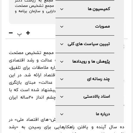
کمیسیون اقتصادی، اداری و بازرگانی مجمع به ریاست دکتر
محسن رضایی با حضور جمعی از اعضای مجمع تشخیص مصلحت
کمیسیون ها
نظام و نمایندگانی از وزارت اقتصاد و دارایی و سازمان برنامه و
بودجه تشکیل جلسه داد.
مصوبات
پ
تبیین سیاست های کلی
به گزارش مرکز رسانه و روابط عمومی مجمع تشخیص مصلحت
نظام، در ابتدای این جلسه، به رابطه عدالت و رشد اقتصادی
پژوهش ها و رویدادها
پرداخته شد و پس از آن گزارشی درباره ملاحظات برای تلفیق،
تنقیح سیاست های کلی در حوزه اقتصاد ارائه شد. در این
چند رسانه ای
گزارش «پیشرفت اقتصادی توام با عدالت» مبنای بازنگری
سیاست های کلی در حوزه اقتصادی پیشنهاد شده است که با
اسناد بالادستی
اسناد بالادستی نظام از جمله سندچشم انداز ۲۰ساله ایران
همسو است.
درباره ما
نگاه به «روندهای جهانی» و «ابرچالش¬های اقتصاد ملی» در
ده سال آینده و یافتن راهکارهایی برای رسیدن به «رشد