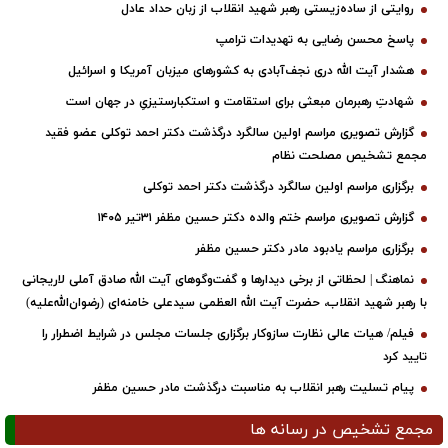
روایتی از ساده‌زیستی رهبر شهید انقلاب از زبان حداد عادل
پاسخ محسن رضایی به تهدیدات ترامپ
هشدار آیت الله دری نجف‌آبادی به کشورهای میزبان آمریکا و اسرائیل
شهادتِ رهبرمان مبعثی برای استقامت و استکبارستیزیِ در جهان است
گزارش تصویری مراسم اولین سالگرد درگذشت دکتر احمد توکلی عضو فقید
مجمع تشخیص مصلحت نظام
برگزاری مراسم اولین سالگرد درگذشت دکتر احمد توکلی
گزارش تصویری مراسم ختم والده دکتر حسین مظفر ۳۱تیر ۱۴۰۵
برگزاری مراسم یادبود مادر دکتر حسین مظفر
نماهنگ | لحظاتی از برخی دیدارها و گفت‌وگوهای آیت ‌الله صادق آملی لاریجانی
با رهبر شهید انقلاب، حضرت آیت‌ الله العظمی سیدعلی خامنه‌ای (رضوان‌الله‌علیه)
فیلم/ هیات عالی نظارت سازوکار برگزاری جلسات مجلس در شرایط اضطرار را
تایید کرد
پیام تسلیت رهبر انقلاب به مناسبت درگذشت مادر حسین مظفر
مجمع تشخیص در رسانه ها