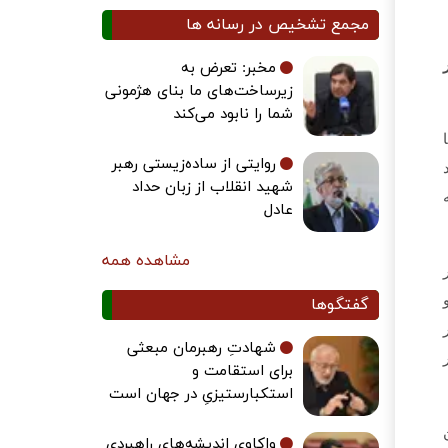
مجمع تشخیص در رسانه ها
مخبر: تعرض به
زیرساخت‌های ما بنای هژمونی
شما را نابود می‌کند
روایتی از ساده‌زیستی رهبر
شهید انقلاب از زبان حداد
عادل
مشاهده همه
گفتگوها
شهادتِ رهبرمان مبعثی
برای استقامت و
استکبارستیزیِ در جهان است
واکاوی اندیشه‌های راهبردی