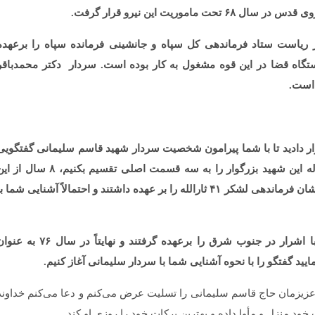
موریت این نیرو قرار گرفت.
ر ریاست ستاد فرماندهی کل سپاه و جانشینی فرمانده سپاه را برعهده
تگاه قضا در این قوه مشغول به کار بوده است. سردار
دکتر محمدباقر
است.
رار دادید تا با شما پیرامون شخصیت سردار شهید قاسم سلیمانی گفتگویی
داشته باشیم. اگر بخواهیم دوران خدمتی ۴۰ ساله این شهید بزرگوار را به سه قسمت اصلی تقسیم بکنیم، ۸ سال
مدت مربوط به سال‌های دفاع مقدس است که ایشان فرماندهی لشکر ۴۱ ثارالله را بر عهده داشتند و احتمالاً آشنایی شما ب
بعد از آن، ایشان برای مدتی فرماندهی مقابله با اشرار در جنوب شرق را برعهده گرفتند و نهایتاً در سال ۷۶ 
یید گفتگو را با نحوه آشنایی شما با سردار سلیمانی آغاز کنیم.
زیزمان حاج قاسم سلیمانی را تسلیت عرض می‌کنم و دعا می‌کنم خداوند
خود منزل و مأوا داده و بهترین برکات خود را روزی او کند.