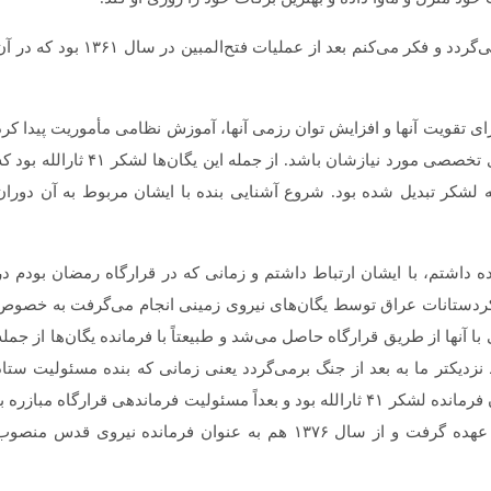
آشنایی بنده با سردار سلیمانی به زمان جنگ برمی­‌گردد و فکر می‌­کنم بعد از عملیات فتح­‌المبین در سال ۱۳۶۱ بود ک
رای تقویت آنها و افزایش توان رزمی آن­ها، آموزش نظامی مأموریت پیدا کرد
که با یگان‌های مختلف کار کند و پیگیر آموزش‌های تخصصی مورد نیازشان باشد. از جمله این یگان‌ها لشکر ۴۱ ثارالله 
ه لشکر تبدیل شده بود. شروع آشنایی بنده با ایشان مربوط به آن دوران
 داشتم، با ایشان ارتباط داشتم و زمانی که در قرارگاه رمضان بودم در
ردستانات عراق توسط یگان­‌های نیروی زمینی انجام می‌گرفت به ­خصوص
ا آنها از طریق قرارگاه حاصل می‌شد و طبیعتاً با فرمانده یگان­‌ها از جمله
دیک­تر ما به بعد از جنگ برمی‌­گردد یعنی زمانی که بنده مسئولیت ستاد
مشترک سپاه پاسداران را برعهده داشتم و ایشان فرمانده لشکر ۴۱ ثارالله بود و بعداً مسئولیت فرماندهی قرارگاه مبازره ب
اشرار در شرق کشور یعنی قرارگاه قدس را بر عهده گرفت و از سال ۱۳۷۶ هم به عنوان فرمانده نیروی قدس منصو