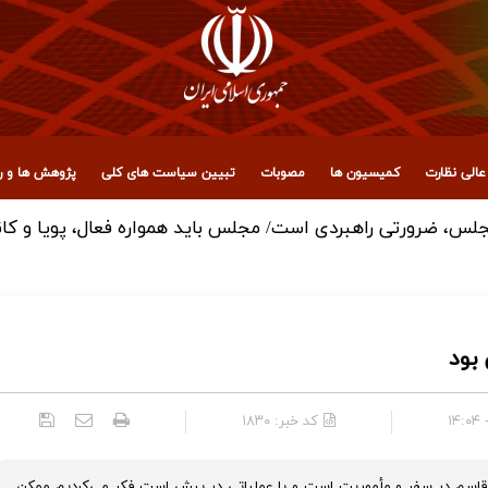
الی نظارت
کمیسیون ها
مصوبات
تبیین سیاست های کلی
پژوهش ها و رو
س، ضرورتی راهبردی است/ مجلس باید همواره فعال، پویا و کان
بود
کد خبر:
۱۸۳۰
اج قاسم در سفر و مأموریت است و یا عملیاتی در پیش است فکر می‌­کردیم ممکن