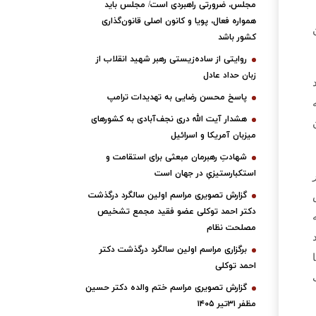
مجلس، ضرورتی راهبردی است/ مجلس باید
همواره فعال، پویا و کانون اصلی قانون‌گذاری
ه در آن
کشور باشد
روایتی از ساده‌زیستی رهبر شهید انقلاب از
زبان حداد عادل
پاسخ محسن رضایی به تهدیدات ترامپ
بود که
هشدار آیت الله دری نجف‌آبادی به کشورهای
میزبان آمریکا و اسرائیل
شهادتِ رهبرمان مبعثی برای استقامت و
استکبارستیزیِ در جهان است
گزارش تصویری مراسم اولین سالگرد درگذشت
دکتر احمد توکلی عضو فقید مجمع تشخیص
مصلحت نظام
برگزاری مراسم اولین سالگرد درگذشت دکتر
ا
احمد توکلی
ب
گزارش تصویری مراسم ختم والده دکتر حسین
مظفر ۳۱تیر ۱۴۰۵