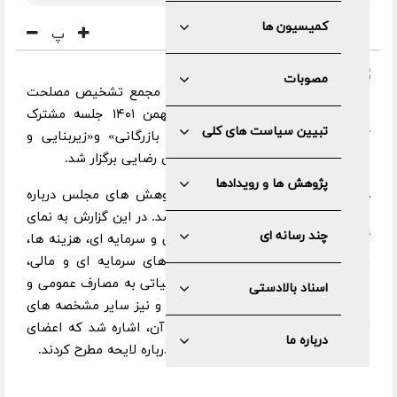
کمیسیون ها
پ
مصوبات
به گزارش مرکز رسانه و روابط عمومی مجمع تشخیص مصلحت
نظام، پیش از ظهر شنبه هشتم بهمن ۱۴۰۱ جلسه مشترک
تبیین سیاست های کلی
کمیسیون های «اقتصادی، اداری و بازرگانی» و«زیربنایی و
تولیدی» مجمع به ریاست دکتر محسن رضایی برگزار شد.
پژوهش ها و رویدادها
در ابتدای این جلسه، گزارش مرکز پژوهش های مجلس درباره
شاخص های لایحه بودجه۱۴۰۲ ارائه شد. در این گزارش به نمای
چند رسانه ای
کلی لایحه بودجه، تراز عملیاتی و مالی و سرمایه ای، هزینه ها،
رشد منابع عمومی، واگذاری دارایی های سرمایه ای و مالی،
مصارف عمومی، نسبت کسری تراز عملیاتی به مصارف عمومی و
اسناد بالادستی
نقاط قوت و ضعف بودجه سال آینده و نیز سایر مشخصه های
این لایحه و پیش بینی های تحقق آن، اشاره شد که اعضای
درباره ما
مجمع، سوالات و نقطه نظرات خود را درباره لایحه مطرح کردند.