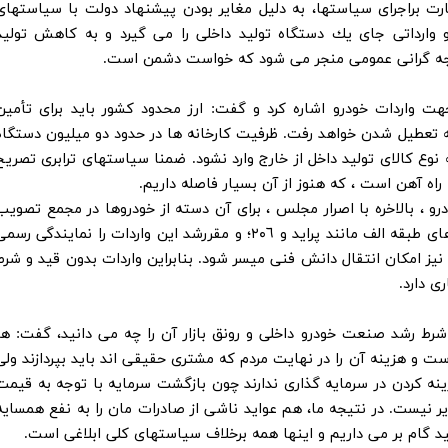
رت براجراى سياستها، به دليل مغاير بودن پيشنهاد دولت با سياستهاى
 وارداتى جاى يك دستگاه توليد داخلى را مى گيرد و به كاهش توليد
يجه گرانى عمومى منجر مى شود كه خواست دشمن است.
هت واردات خودرو اشاره کرد و گفت: ارز محدود كشور بايد براى تأمين
به تعطيل شدن خواهد رفت. ظرفيت كارخانه ها در حدود دو ميليون دستگاه
وع كالاى توليد داخل از خارج وارد نشود. ضمنا سياستهاى ترابرى تصريح
اه آهن است ، كه هنوز از آن بسيار فاصله داريم.
، بالاخره با اصرار مجلس ، براى آن دسته از خودروها در مجمع تصويب
شد كه جوابگوى نياز عمومى باشد، يعنى خودروهاى طبقه الف مانند پرايد و ٢٠٦؛ و مقررشد اين واردات را نمايندگى رس
يز امكان انتقال دانش فنى ميسر شود. بنابراين واردات بدون قيد و شرط
ی دارد.
ط رشد صنعت خودرو داخلی و رونق بازار آن را چه می دانید، گفت: هر
 و هزينه آن را در نهايت مردم كه مشترى حقيقى اند بايد بپردازند ولى
ينه كردن در سرمايه گذارى ندارند چون بازگشت سرمايه با توجه به قيمت
ر نيست. در نتيجه ما، هم عوايد ناشى از صادرات مان را به نفع همسايه
گام بر مى داريم و اينها همه برخلاف سياستهاى كلى ابلاغى است.