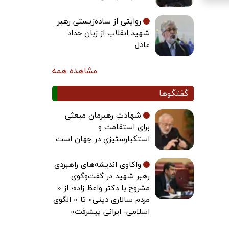
روایتی از ساده‌زیستی رهبر
شهید انقلاب از زبان حداد
عادل
مشاهده همه
گفتگوها
شهادتِ رهبرمان مبعثی
برای استقامت و
استکبارستیزیِ در جهان است
واکاوی اندیشه‌های راهبردی
رهبر شهید در گفت‌وگوی
مشروح با دکتر واعظ زاده؛ از «
مردم سالاری دینی» تا « الگوی
اسلامی- ایرانی پیشرفت»