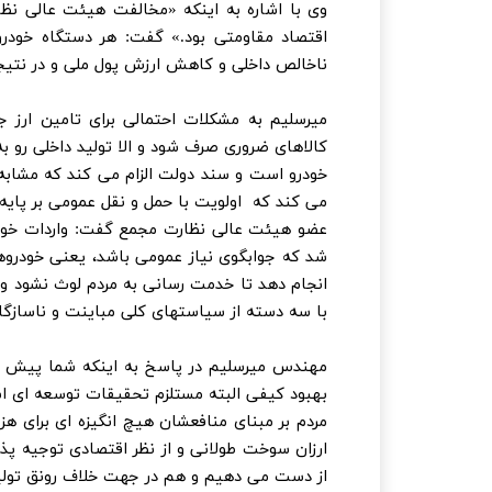
وی با اشاره به اینکه «مخالفت هيئت عالى نظا
اقتصاد مقاومتى بود.» گفت: هر دستگاه خودرو
ناخالص داخلى و كاهش ارزش پول ملى و در نت
میرسلیم به مشکلات احتمالی برای تامین ارز ج
كالاهاى ضرورى صرف شود و الا توليد داخلى رو 
خودرو است و سند دولت الزام مى كند كه مشابه ن
مى كند كه اولويت با حمل و نقل عمومى بر پايه ر
عضو هیئت عالی نظارت مجمع گفت: واردات خودرو 
انجام دهد تا خدمت رسانى به مردم لوث نشود و ن
با سه دسته از سياستهاى كلى مباينت و ناسازگار
مهندس میرسلیم در پاسخ به اینکه شما پیش شر
بهبود كيفى البته مستلزم تحقيقات توسعه اى است
مردم بر مبناى منافعشان هيچ انگيزه اى براى هز
ارزان سوخت طولانى و از نظر اقتصادى توجيه پذي
از دست مى دهيم و هم در جهت خلاف رونق توليد 