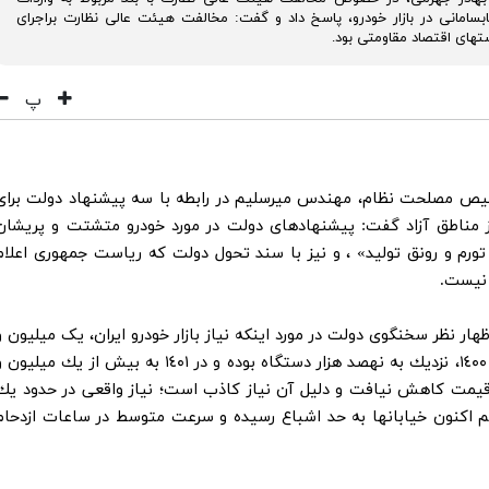
ابسامانی در بازار خودرو، پاسخ داد و گفت: مخالفت هيئت عالى نظارت براجراى
تهاى اقتصاد مقاومتى بود.
پ
خیص مصلحت نظام، مهندس میرسلیم در رابطه با سه پیشنهاد دولت برای
و از مناطق آزاد گفت: پيشنهادهاى دولت در مورد خودرو متشتت و پريشان
ورم و رونق توليد» ، و نيز با سند تحول دولت كه رياست جمهورى اعلام
 نيست.
نظر سخنگوی دولت در مورد اینکه نیاز بازار خودرو ایران، یک میلیون و
هفتصد هزار دستگاه است گفت: توليد خودرو در ١٤٠٠، نزديك به نهصد هزار دستگاه بوده و در ١٤٠١ به بيش از يك ميليو
ى رشد ٣٦٪ ؛ با اين حال قيمت كاهش نيافت و دليل آن نياز كاذب است؛ نياز واقعى در حدود يك
 اكنون خيابانها به حد اشباع رسيده و سرعت متوسط در ساعات ازدحام