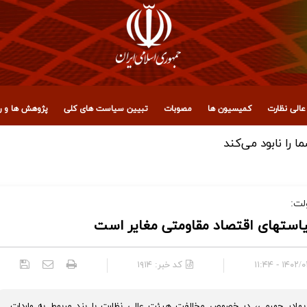
الی نظارت
کمیسیون ها
مصوبات
تبیین سیاست های کلی
پژوهش ها و رو
 مجمع تشخیص مصلحت نظام
لت:
ياستهاى اقتصاد مقاومتى مغایر است
۱۴۰۲/۰۲/۲۰ 
کد خبر:
۱۹۱۴
ادر جهرمی، در خصوص مخالفت هیئت عالی نظارت با بند مربوط به واردات