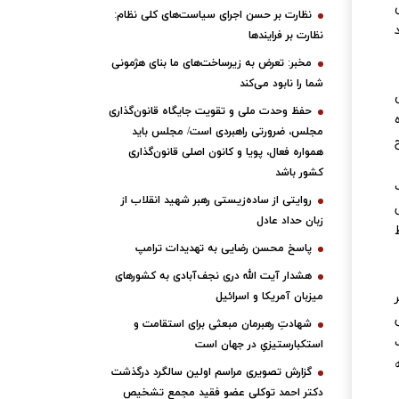
نظارت بر حسن اجرای سیاست‌های کلی نظام:
نظارت بر فرایندها
مخبر: تعرض به زیرساخت‌های ما بنای هژمونی
شما را نابود می‌کند
حفظ وحدت ملی و تقویت جایگاه قانون‌گذاری
مجلس، ضرورتی راهبردی است/ مجلس باید
همواره فعال، پویا و کانون اصلی قانون‌گذاری
کشور باشد
روایتی از ساده‌زیستی رهبر شهید انقلاب از
مى
زبان حداد عادل
پاسخ محسن رضایی به تهدیدات ترامپ
هشدار آیت الله دری نجف‌آبادی به کشورهای
میزبان آمریکا و اسرائیل
شهادتِ رهبرمان مبعثی برای استقامت و
استکبارستیزیِ در جهان است
گزارش تصویری مراسم اولین سالگرد درگذشت
دکتر احمد توکلی عضو فقید مجمع تشخیص