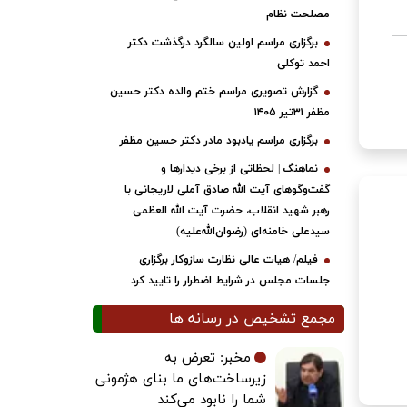
مصلحت نظام
برگزاری مراسم اولین سالگرد درگذشت دکتر
احمد توکلی
گزارش تصویری مراسم ختم والده دکتر حسین
مظفر ۳۱تیر ۱۴۰۵
برگزاری مراسم یادبود مادر دکتر حسین مظفر
نماهنگ | لحظاتی از برخی دیدارها و
گفت‌وگوهای آیت ‌الله صادق آملی لاریجانی با
رهبر شهید انقلاب، حضرت آیت‌ الله العظمی
سیدعلی خامنه‌ای (رضوان‌الله‌علیه)
فیلم/ هیات عالی نظارت سازوکار برگزاری
جلسات مجلس در شرایط اضطرار را تایید کرد
مجمع تشخیص در رسانه ها
مخبر: تعرض به
زیرساخت‌های ما بنای هژمونی
شما را نابود می‌کند