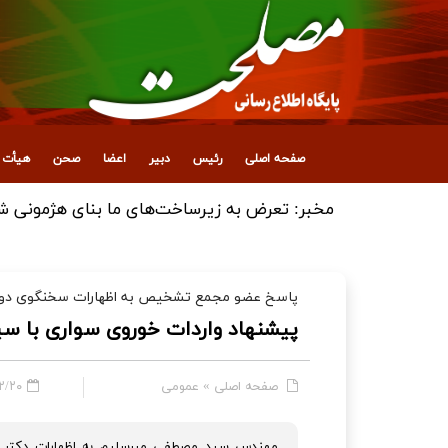
صفحه اصلی
رئیس
دبیر
اعضا
صحن
هیأت ع
انتصاب معاون جدید اداری، مالی و پشتیبانی
پاسخ عضو مجمع تشخیص به اظهارات سخنگوی دو
پيشنهاد واردات خوروی سواری با س
صفحه اصلی
»
عمومی
- ۱۱:۴۴
مهندس سید مصطفی میرسلیم به اظهارات دکتر به