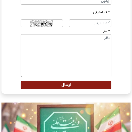
* کد امنیتی
* نظر