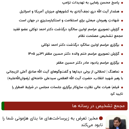
پاسخ محسن رضایی به تهدیدات ترامپ
هشدار آیت الله دری نجف‌آبادی به کشورهای میزبان آمریکا و اسرائیل
شهادتِ رهبرمان مبعثی برای استقامت و استکبارستیزیِ در جهان است
گزارش تصویری مراسم اولین سالگرد درگذشت دکتر احمد توکلی عضو فقید
مجمع تشخیص مصلحت نظام
برگزاری مراسم اولین سالگرد درگذشت دکتر احمد توکلی
گزارش تصویری مراسم ختم والده دکتر حسین مظفر ۳۱تیر ۱۴۰۵
برگزاری مراسم یادبود مادر دکتر حسین مظفر
نماهنگ | لحظاتی از برخی دیدارها و گفت‌وگوهای آیت ‌الله صادق آملی لاریجانی
با رهبر شهید انقلاب، حضرت آیت‌ الله العظمی سیدعلی خامنه‌ای (رضوان‌الله‌علیه)
فیلم/ هیات عالی نظارت سازوکار برگزاری جلسات مجلس در شرایط اضطرار را
تایید کرد
مجمع تشخیص در رسانه ها
مخبر: تعرض به زیرساخت‌های ما بنای هژمونی شما را
نابود می‌کند