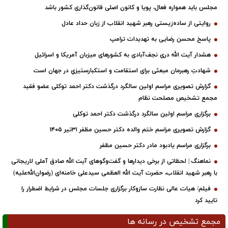
مجلس باید همواره فعال، پویا و کانون اصلی قانون‌گذاری کشور باشد
روایتی از ساده‌زیستی رهبر شهید انقلاب از زبان حداد عادل
پاسخ محسن رضایی به تهدیدات ترامپ
هشدار آیت الله دری نجف‌آبادی به کشورهای میزبان آمریکا و اسرائیل
شهادتِ رهبرمان مبعثی برای استقامت و استکبارستیزیِ در جهان است
گزارش تصویری مراسم اولین سالگرد درگذشت دکتر احمد توکلی عضو فقید
مجمع تشخیص مصلحت نظام
برگزاری مراسم اولین سالگرد درگذشت دکتر احمد توکلی
گزارش تصویری مراسم ختم والده دکتر حسین مظفر ۳۱تیر ۱۴۰۵
برگزاری مراسم یادبود مادر دکتر حسین مظفر
نماهنگ | لحظاتی از برخی دیدارها و گفت‌وگوهای آیت ‌الله صادق آملی لاریجانی
با رهبر شهید انقلاب، حضرت آیت‌ الله العظمی سیدعلی خامنه‌ای (رضوان‌الله‌علیه)
فیلم/ هیات عالی نظارت سازوکار برگزاری جلسات مجلس در شرایط اضطرار را
تایید کرد
مجمع تشخیص در رسانه ها