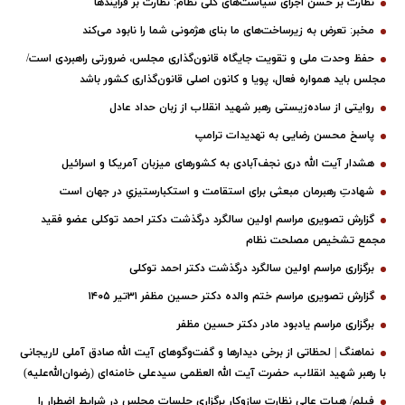
نظارت بر حسن اجرای سیاست‌های کلی نظام: نظارت بر فرایندها
مخبر: تعرض به زیرساخت‌های ما بنای هژمونی شما را نابود می‌کند
حفظ وحدت ملی و تقویت جایگاه قانون‌گذاری مجلس، ضرورتی راهبردی است/
مجلس باید همواره فعال، پویا و کانون اصلی قانون‌گذاری کشور باشد
روایتی از ساده‌زیستی رهبر شهید انقلاب از زبان حداد عادل
پاسخ محسن رضایی به تهدیدات ترامپ
هشدار آیت الله دری نجف‌آبادی به کشورهای میزبان آمریکا و اسرائیل
شهادتِ رهبرمان مبعثی برای استقامت و استکبارستیزیِ در جهان است
گزارش تصویری مراسم اولین سالگرد درگذشت دکتر احمد توکلی عضو فقید
مجمع تشخیص مصلحت نظام
برگزاری مراسم اولین سالگرد درگذشت دکتر احمد توکلی
گزارش تصویری مراسم ختم والده دکتر حسین مظفر ۳۱تیر ۱۴۰۵
برگزاری مراسم یادبود مادر دکتر حسین مظفر
نماهنگ | لحظاتی از برخی دیدارها و گفت‌وگوهای آیت ‌الله صادق آملی لاریجانی
با رهبر شهید انقلاب، حضرت آیت‌ الله العظمی سیدعلی خامنه‌ای (رضوان‌الله‌علیه)
فیلم/ هیات عالی نظارت سازوکار برگزاری جلسات مجلس در شرایط اضطرار را