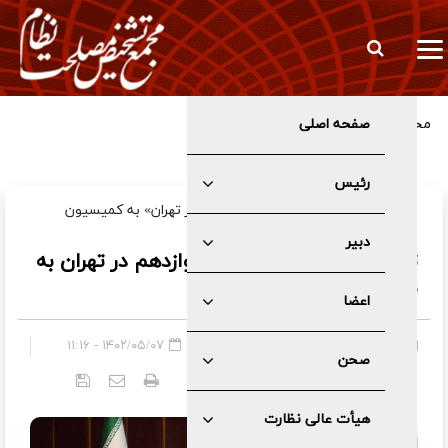
صفحه اصلی
مخبر: تعرض به زیرساخت‌های ما بنای هژمونی شما را نابود می‌کند
رئیس
با ارجاع مجدد طرح «انتخابات تناسبی در تهران» به کمیسیون
تخصصی در مجمع؛
دبیر
تردید در انتخابات مجلس دوازدهم در تهران به
شیوه تناسبی
اعضا
صفحه اصلی
»
عمومی
۱۴۰۲/۰۵/۰۷ - ۱۱:۱۶
صحن
کد خبر:
۵۰۴۶
هیأت عالی نظارت