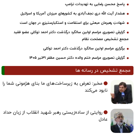
پاسخ محسن رضایی به تهدیدات ترامپ
هشدار آیت الله دری نجف‌آبادی به کشورهای میزبان آمریکا و اسرائیل
شهادتِ رهبرمان مبعثی برای استقامت و استکبارستیزیِ در جهان است
گزارش تصویری مراسم اولین سالگرد درگذشت دکتر احمد توکلی عضو فقید
مجمع تشخیص مصلحت نظام
برگزاری مراسم اولین سالگرد درگذشت دکتر احمد توکلی
گزارش تصویری مراسم ختم والده دکتر حسین مظفر ۳۱تیر ۱۴۰۵
مجمع تشخیص در رسانه ها
مخبر: تعرض به زیرساخت‌های ما بنای هژمونی شما را
نابود می‌کند
روایتی از ساده‌زیستی رهبر شهید انقلاب از زبان حداد
عادل