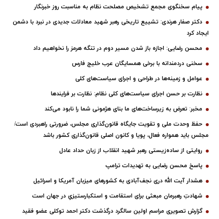
پیام سخنگوی مجمع تشخیص مصلحت نظام به مناسبت روز خبرنگار
دکتر صفار هرندی: تشییع تاریخی رهبر شهید معادلات جدیدی در نبرد با دشمن
ایجاد کرد
محسن رضایی: اجازه باز شدن مسیر دوم در تنگه هرمز را نخواهیم داد
سخنی دردمندانه با برخی همسایگان عرب خلیج فارس
عوامل و زمینه‌ها در طراحی و اجرای سیاست‌های کلی
نظارت بر حسن اجرای سیاست‌های کلی نظام: نظارت بر فرایندها
مخبر: تعرض به زیرساخت‌های ما بنای هژمونی شما را نابود می‌کند
حفظ وحدت ملی و تقویت جایگاه قانون‌گذاری مجلس، ضرورتی راهبردی است/
مجلس باید همواره فعال، پویا و کانون اصلی قانون‌گذاری کشور باشد
روایتی از ساده‌زیستی رهبر شهید انقلاب از زبان حداد عادل
پاسخ محسن رضایی به تهدیدات ترامپ
هشدار آیت الله دری نجف‌آبادی به کشورهای میزبان آمریکا و اسرائیل
شهادتِ رهبرمان مبعثی برای استقامت و استکبارستیزیِ در جهان است
گزارش تصویری مراسم اولین سالگرد درگذشت دکتر احمد توکلی عضو فقید