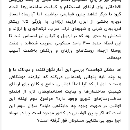
اقداماتی برای ارتقای استحکام و کیفیت ساختمان‌ها انجام
گیرد تا دیگر شاهد چنین فجایعی نباشیم. اما آبان‌ماه امسال
دوباره بخشی از ایران لرزید؛ زلزله‌ای به بزرگی ۹/۵ ریشتر
آذربایجان شرقی و شهرهای ترک، سراب، ترکمانچای را لرزاند و
شدتش به حدی بود که در اردبیل و گیلان نیز احساس شد. تا
این لحظه حدود ۴۰۰ واحد مسکونی تخریب شده‌اند و هفت
روستا ازجمله روستاهای ورزقان و ورنکش به‌شدت آسیب
دیده‌اند.
اما مشکل کجاست؟ بررسیِ این آمار نگران‌کننده و دردناک ما را
به چند لایة پنهانی راهنمایی می‌کند که نیازمند موشکافی
هستند. اول اینکه آیا اصلاً قوانینی جامع و کلان برای ارتقای
کیفیتِ ساختمان‌ها و رعایت استانداردهای لازم از ابتدای
ساخت‌وسازهای شهری وجود دارد؟ موضوع دوم اینکه این
قوانین در صورتِ وجود چه جایگاهی دارند؟ سؤال سوم این
است که اگر چنین قوانینی در کشور موجود است چرا در مرحله
اجرا مورد بی‌اعتنایی مسئولان قرار گرفته است؟