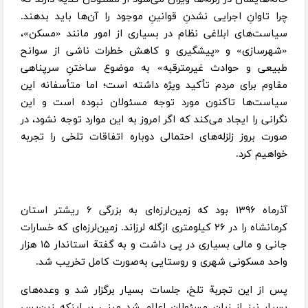
چرا تاوانِ اجرایی نشدنِ قوانینِ موجود را آن‌ها باید بدهند.
سیاست‌های ابلاغی نظام در بسیاری از امور مانند «مسکن»،
«شهرسازی» و «پیشگیری و کاهش خطرات ناشی از سوانح
طبیعی و حوادث غیرمترقبه» به موضوع ساختنِ سرپناهی
مقاوم برای مردم تأکید ویژه داشته است؛ اما متأسفانه این
سیاست‌ها تاکنون مورد توجه مسئولان نبوده است و این
نگرانی را ایجاد می‌کند که اگر امروز به این موارد توجه نشود، در
صورت بروز زلزله‌های احتمالی دوباره اتفاقات تلخی را تجربه
خواهیم کرد.
آذرماه ۱۳۹۶ بود که زمین‌لرزه‌ای به بزرگی ۶ ریشتر استان
کرمانشاه را در ۲۶ کیلومتری ازگله لرزاند. زمین‌لرزه‌ای که خسارات
جانی و مالی بسیاری در پی داشت و به گفتة استاندار ۱۵ هزار
واحد مسکونی شهری و روستایی به‌صورت کامل تخریب شد.
پس از این تجربة تلخ، جلسات بسیار برگزار شد و وعده‌های
بسیار نیز از زبانِ مسئولان اعلام شد مبنی بر اینکه زین‌پس