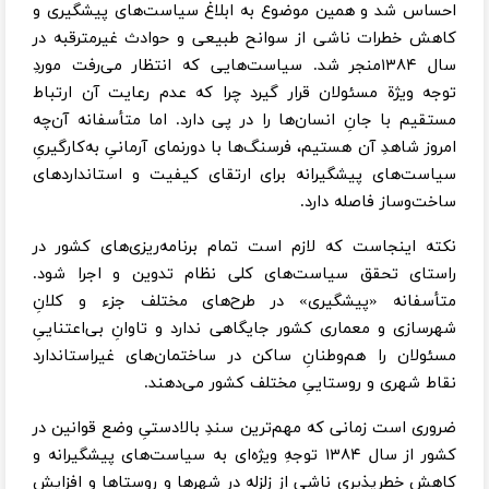
احساس شد و همین موضوع به ابلاغ سیاست‌های پیشگیری و
کاهش خطرات ناشی از سوانح طبیعی و حوادث غیرمترقبه در
سال ۱۳۸۴منجر شد. سیاست‌هایی که انتظار می‌رفت موردِ
توجه ویژة مسئولان قرار گیرد چرا که عدم رعایت آن ارتباط
مستقیم با جانِ انسان‌ها را در پی دارد. اما متأسفانه آن‌چه
امروز شاهدِ آن هستیم، فرسنگ‌ها با دورنمای آرمانیِ به‌کارگیریِ
سیاست‌های پیشگیرانه برای ارتقای کیفیت و استانداردهای
ساخت‌وساز فاصله دارد.
نکته اینجاست که لازم است تمام برنامه‌ریزی‌های کشور در
راستای تحقق سیاست‌های کلی نظام تدوین و اجرا شود.
متأسفانه «پیشگیری» در طرح‌های مختلف جزء و کلانِ
شهرسازی و معماری کشور جایگاهی ندارد و تاوانِ بی‌اعتناییِ
مسئولان را هم‌وطنانِ ساکن در ساختمان‌های غیراستاندارد
نقاط شهری و روستاییِ مختلف کشور می‌دهند.
ضروری است زمانی که مهم‌ترین سندِ بالادستیِ وضع قوانین در
کشور از سال ۱۳۸۴ توجهِ ویژه‌ای به سیاست‌های پیشگیرانه و
کاهش خطرپذیری ناشی از زلزله در شهرها و روستاها و افزایش