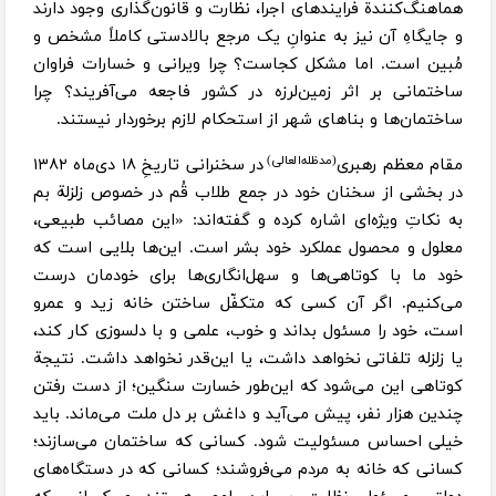
هماهنگ‌کنندة فرایندهای اجرا، نظارت و قانون‌گذاری وجود دارند
و جایگاهِ آن نیز به عنوانِ یک مرجع بالادستی کاملاً مشخص و
مُبین است. اما مشکل کجاست؟ چرا ویرانی و خسارات فراوان
ساختمانی بر اثر زمین‌لرزه در کشور فاجعه می‌آفریند؟ چرا
ساختمان‌ها و بناهای شهر از استحکام لازم برخوردار نیستند.
(مدظله‌العالی)
مقام معظم رهبری
در سخنرانی تاریخِ ۱۸ دی‌ماه ۱۳۸۲
در بخشی از سخنان خود در جمع طلاب قُم در خصوص زلزلة بم
به نکاتِ ویژه‌ای اشاره کرده و گفته‌اند: «این مصائب طبیعی،
معلول و محصول عملکرد خود بشر است. این‌ها بلایی است که
خود ما با کوتاهی‌ها و سهل‌انگاری‌ها برای خودمان درست
می‌کنیم. اگر آن کسی که متکفّل ساختن خانه زید و عمرو
است، خود را مسئول بداند و خوب، علمی و با دلسوزی کار کند،
یا زلزله تلفاتی نخواهد داشت، یا این‌قدر نخواهد داشت. نتیجة
کوتاهی این می‌شود که این‌طور خسارت سنگین؛ از دست رفتن
چندین هزار نفر، پیش می‌آید و داغش بر دل ملت می‌ماند. باید
خیلی احساس مسئولیت شود. کسانی که ساختمان می‌سازند؛
کسانی که خانه به مردم می‌فروشند؛ کسانی که در دستگاه‌های