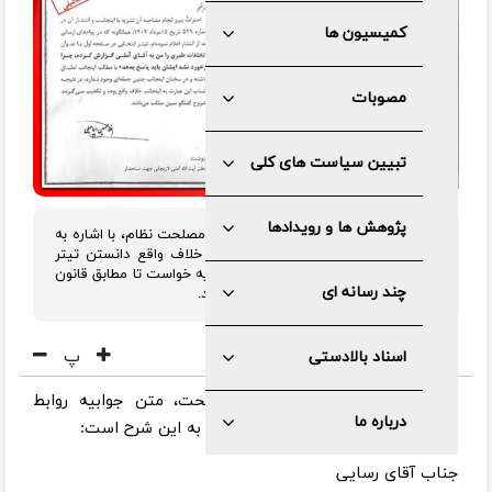
کمیسیون ها
مصوبات
تبیین سیاست های کلی
پژوهش ها و رویدادها
اداره کل روابط عمومی مجمع تشخیص مصلحت نظام، با اشاره به
تکذیبیه آقای غلامحسین اسماعیلی و خلاف واقع دانستن تیتر
شماره ۵۲۹ هفته نامه ۹ دی، از آن نشریه خواست تا مطابق قانون
چند رسانه ای
مطبوعات، پاسخ های ارسالی منتشر شود.
پ
اسناد بالادستی
به گزارش پایگاه اطلاع رسانی مصلحت، متن جوابیه روابط
درباره ما
عمومی مجمع تشخیص مصلحت نظام به این شرح است:
جناب آقای رسایی