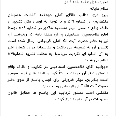
مدیرمسئول هفته نامه ۹ دی
سلام علیکم
پیرو درج مطلب «آقای آملی دوهفته گذشت همچنان
منتظریم» در شماره ۵۳۱ و با توجه به ارسال متن تکذیبه و
خلاف واقع دانستن تیتر مصاحبه مذکور در شماره ۵۲۹ توسط
آقای غلامحسین اسماعیلی به آن هفته نامه که رونوشت آن
نیز به دفتر حضرت آیت الله آملی لاریجانی ارسال شده است
(تصویر آن به ضمیمه می باشد) و متاسفانه در دو شماره اخیر
به آن اشاره ای نکردید، درپاسخ به مطلب نشریه شماره۵۳۱
اعلام می شود:
«جوابیه آقای غلامحسین اسماعیلی در تکذیب و خلاف واقع
دانستن تیتر آن جریده، نسبتاً گویا و البته قابل فهم عمومی
است بنابراین، دیگر ضرورتی برای ارسال پاسخ از سوی دفتر
حضرت آیت الله آملی لاریجانی وجود ندارد.
مقتضی است دستور فرمایید این پاسخ ها مطابق قانون
مطبوعات در آن نشریه درج گردد.»