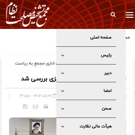
صفحه اصلی
مخبر: تعرض به زیرساخت‌های ما بنای هژمونی شما را نابود می‌کند
رئیس
در جلسه کمیسیون اقتصادی، بازرگانی و اداری مجمع به ریاست
دکتر محسن رضایی؛
دبیر
ترکیب هیئت عالی بانک مرکزی بررسی شد
اعضا
صفحه اصلی
»
عمومی
۱۴۰۲/۰۵/۲۹ - ۱۳:۵۵
کد خبر:
۵۱۰۳
صحن
هیأت عالی نظارت