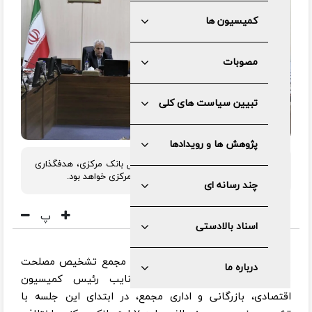
کمیسیون ها
مصوبات
تبیین سیاست های کلی
پژوهش ها و رویدادها
دکتر محسن رضایی: در مفهوم استقلال بانک مرکزی، هدفگذاری
با دولت است، اما ابزارها در اختیار بانک مرکزی خواهد بود.
چند رسانه ای
پ
اسناد بالادستی
به گزارش مرکز رسانه و روابط عمومی مجمع تشخیص مصلحت
درباره ما
نظام، مهندس محمدرضا باهنر نایب رئیس کمیسیون
اقتصادی، بازرگانی و اداری مجمع، در ابتدای این جلسه با