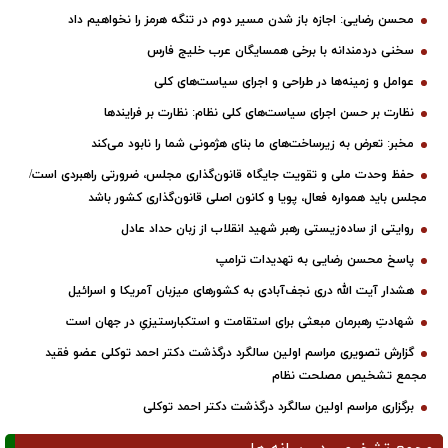
محسن رضایی: اجازه باز شدن مسیر دوم در تنگه هرمز را نخواهیم داد
سخنی دردمندانه با برخی همسایگان عرب خلیج فارس
عوامل و زمینه‌ها در طراحی و اجرای سیاست‌های کلی
نظارت بر حسن اجرای سیاست‌های کلی نظام: نظارت بر فرایندها
مخبر: تعرض به زیرساخت‌های ما بنای هژمونی شما را نابود می‌کند
حفظ وحدت ملی و تقویت جایگاه قانون‌گذاری مجلس، ضرورتی راهبردی است/
مجلس باید همواره فعال، پویا و کانون اصلی قانون‌گذاری کشور باشد
روایتی از ساده‌زیستی رهبر شهید انقلاب از زبان حداد عادل
پاسخ محسن رضایی به تهدیدات ترامپ
هشدار آیت الله دری نجف‌آبادی به کشورهای میزبان آمریکا و اسرائیل
شهادتِ رهبرمان مبعثی برای استقامت و استکبارستیزیِ در جهان است
گزارش تصویری مراسم اولین سالگرد درگذشت دکتر احمد توکلی عضو فقید
مجمع تشخیص مصلحت نظام
برگزاری مراسم اولین سالگرد درگذشت دکتر احمد توکلی