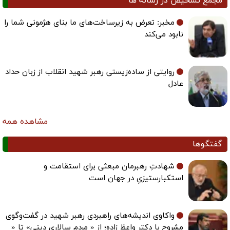
مجمع تشخیص در رسانه ها
مخبر: تعرض به زیرساخت‌های ما بنای هژمونی شما را
نابود می‌کند
روایتی از ساده‌زیستی رهبر شهید انقلاب از زبان حداد
عادل
مشاهده همه
گفتگوها
شهادتِ رهبرمان مبعثی برای استقامت و
استکبارستیزیِ در جهان است
واکاوی اندیشه‌های راهبردی رهبر شهید در گفت‌وگوی
مشروح با دکتر واعظ زاده؛ از « مردم سالاری دینی» تا «