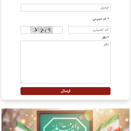
* کد امنیتی
* نظر