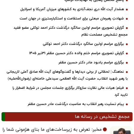
پاسخ محسن رضایی به تهدیدات ترامپ
هشدار آیت الله دری نجف‌آبادی به کشورهای میزبان آمریکا و اسرائیل
شهادتِ رهبرمان مبعثی برای استقامت و استکبارستیزیِ در جهان است
گزارش تصویری مراسم اولین سالگرد درگذشت دکتر احمد توکلی عضو فقید
مجمع تشخیص مصلحت نظام
برگزاری مراسم اولین سالگرد درگذشت دکتر احمد توکلی
گزارش تصویری مراسم ختم والده دکتر حسین مظفر ۳۱تیر ۱۴۰۵
برگزاری مراسم یادبود مادر دکتر حسین مظفر
نماهنگ | لحظاتی از برخی دیدارها و گفت‌وگوهای آیت ‌الله صادق آملی لاریجانی
با رهبر شهید انقلاب، حضرت آیت‌ الله العظمی سیدعلی خامنه‌ای (رضوان‌الله‌علیه)
فیلم/ هیات عالی نظارت سازوکار برگزاری جلسات مجلس در شرایط اضطرار را
تایید کرد
پیام تسلیت رهبر انقلاب به مناسبت درگذشت مادر حسین مظفر
مجمع تشخیص در رسانه ها
مخبر: تعرض به زیرساخت‌های ما بنای هژمونی شما را