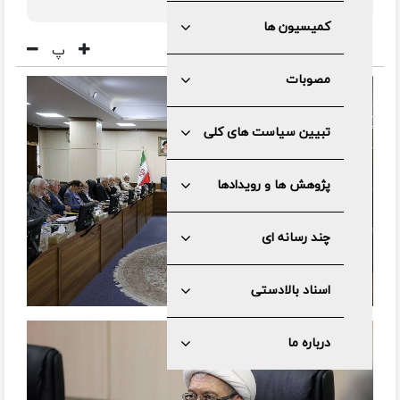
ندانست
کمیسیون ها
پ
مصوبات
تبیین سیاست های کلی
پژوهش ها و رویدادها
چند رسانه ای
اسناد بالادستی
درباره ما