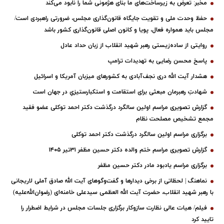
مخبر: تعرض به زیرساخت‌های ما بنای هژمونی شما را نابود می‌کند
حفظ وحدت ملی و تقویت جایگاه قانون‌گذاری مجلس، ضرورتی راهبردی است/
مجلس باید همواره فعال، پویا و کانون اصلی قانون‌گذاری کشور باشد
روایتی از ساده‌زیستی رهبر شهید انقلاب از زبان حداد عادل
پاسخ محسن رضایی به تهدیدات ترامپ
هشدار آیت الله دری نجف‌آبادی به کشورهای میزبان آمریکا و اسرائیل
شهادتِ رهبرمان مبعثی برای استقامت و استکبارستیزیِ در جهان است
گزارش تصویری مراسم اولین سالگرد درگذشت دکتر احمد توکلی عضو فقید
مجمع تشخیص مصلحت نظام
برگزاری مراسم اولین سالگرد درگذشت دکتر احمد توکلی
گزارش تصویری مراسم ختم والده دکتر حسین مظفر ۳۱تیر ۱۴۰۵
برگزاری مراسم یادبود مادر دکتر حسین مظفر
نماهنگ | لحظاتی از برخی دیدارها و گفت‌وگوهای آیت ‌الله صادق آملی لاریجانی
با رهبر شهید انقلاب، حضرت آیت‌ الله العظمی سیدعلی خامنه‌ای (رضوان‌الله‌علیه)
فیلم/ هیات عالی نظارت سازوکار برگزاری جلسات مجلس در شرایط اضطرار را
تایید کرد