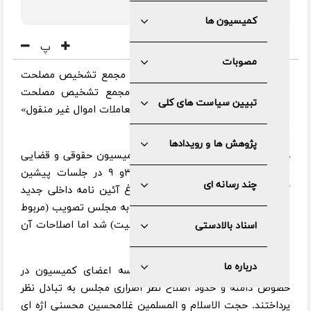
تشکیل جلسه داد.
کمیسیون ها
پ
مصوبات
به گزارش مرکز رسانه و روابط عمومی مجمع تشخیص مصلحت
نظام، کمیسیون حقوقی و قضایی مجمع تشخیص مصلحت
تبیین سیاست های کلی
نظام، بررسی طرح «الزام ثبت رسمی معاملات اموال غیر منقول»
را ادامه داد.
پژوهش ها و رویدادها
در ابتدای جلسه، دکتر رحمانی دبیر کمیسیون حقوقی و قضایی
مجمع، گزارشی از بررسی مواد ۱ و ۳و ۹ در جلسات پیشین
چند رسانه ای
کمیسیون ارائه داد و با اشاره به ابلاغ آئین نامه داخلی جدید
مجمع، گفت: در جلسه قبل ماده۱۰مصوبه مجلس تصویب (مربوط
به سامانه ثبت ادعاهای راجع به مالکیت) شد اما اصلاحات آن
اسناد بالادستی
موکول به این جلسه شد.
درباره ما
بنا بر این گزارش در ادامه این جلسه اعضای کمیسیون در
خصوص دامنه و حدود اصلاح نظر اصراری مجلس به تبادل نظر
پرداختند. حجت الاسلام و المسلمین غلامحسین محسنی اژه ای