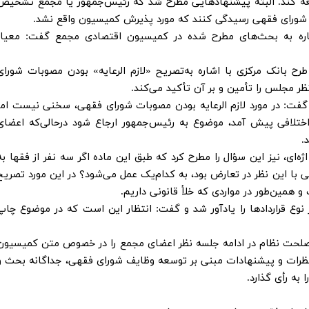
اجعه کند. البته پیشنهادهایی مطرح شد که رئیس‌جمهور یا مجمع تشخیص
 شورای فقهی رسیدگی کنند که مورد پذیرش کمیسیون واقع نشد.
شاره به بحث‌های مطرح شده در کمیسیون اقتصادی مجمع گفت: معیار
طرح بانک مرکزی با اشاره به‌تصریح «لازم الرعایه» بودن مصوبات شورای
 مجلس را تأمین و بر آن تأکید می‌کند.
گفت: در مورد لازم الرعایه بودن مصوبات شورای فقهی، سخنی نیست اما
ختلافی پیش آمد، موضوع به رئیس‌جمهور ارجاع شود درحالی‌که اعضای
.
ه‌ای، نیز این سؤال را مطرح کرد که طبق این ماده اگر سه نفر از فقها به
ی با این نظر در تعارض بود، به کدام‌یک عمل می‌شود؟ در این مورد تصریح
و همین‌طور در مواردی که خلأ قانونی داریم.
 نوع قراردادها را یادآور شد و گفت: انتظار این است که در موضوع چاپ
صلحت نظام در ادامه جلسه نظر اعضای مجمع را در خصوص متن کمیسیون
نظرات و پیشنهادات مبنی بر توسعه وظایف شورای فقهی، جداگانه بحث و
ه رأی گذارد.