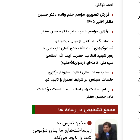
احمد توکلی
گزارش تصویری مراسم ختم والده دکتر حسین
مظفر ۳۱تیر ۱۴۰۵
برگزاری مراسم یادبود مادر دکتر حسین مظفر
نماهنگ | لحظاتی از برخی دیدارها و
گفت‌وگوهای آیت ‌الله صادق آملی لاریجانی با
رهبر شهید انقلاب، حضرت آیت‌ الله العظمی
سیدعلی خامنه‌ای (رضوان‌الله‌علیه)
فیلم/ هیات عالی نظارت سازوکار برگزاری
جلسات مجلس در شرایط اضطرار را تایید کرد
پیام تسلیت رهبر انقلاب به مناسبت درگذشت
مادر حسین مظفر
مجمع تشخیص در رسانه ها
مخبر: تعرض به
زیرساخت‌های ما بنای هژمونی
شما را نابود می‌کند