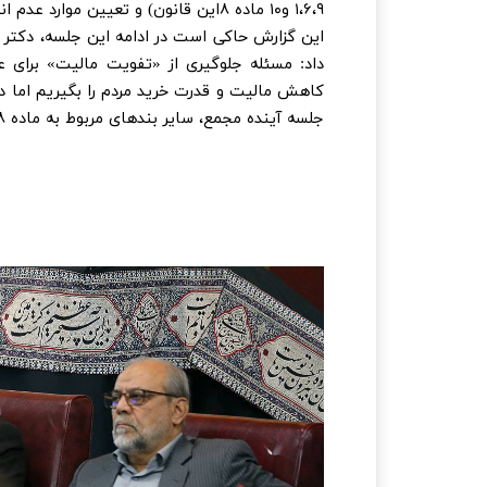
۱،۶،۹ و۱۰ ماده ۸این قانون) و تعیین موارد عدم انطباق با موازین شرع» به تصویب اعضای مجمع نرسید.
این گزارش حاکی است در ادامه این جلسه، دکتر عل
داد: مسئله جلوگیری از «تفویت مالیت» برای ع
کاهش مالیت و قدرت خرید مردم را بگیریم اما د
جلسه آینده مجمع، سایر بندهای مربوط به ماده ۱۸ طرح بانک مرکزی، بررسی شود.