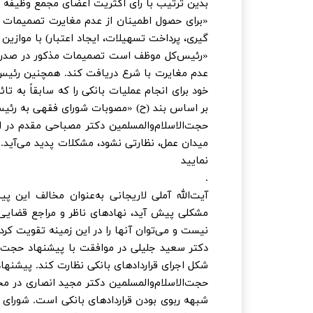
بدین ترتیب با رأی اکثریت اعضای مجمع وظیفه 
«برای حصول اطمینان از عدم مغایرت تصمیمات بان
گیری، پرداخت تسهیلات، ایجاد اعتبار) با موازی
«رئیس‌کل موظف است تصمیمات مذکور در صدر این 
عدم مغایرت با شرع دریافت کند. همچنین رئیس‌
خود برای انجام عملیات بانکی را که سابقاً به تائ
بر اساس بند (ح) «مصوبات شورای فقهی به رئیس‌ک
حجت‌الاسلام‌والمسلمین دکتر مصباحی مقدم در اد
میدان عمل، نظارتی نشود، مشکلات پدید می‌آید. 
نمایید
.
آیت‌الله آملی لاریجانی به‌عنوان مخالف این پ
مشکلی پیش آید، نهادهای ناظر و مراجع قضایی د
نیست و می‌توان آنها را در این زمینه تقویت کرد.
دکتر سعید جلیلی در موافقت با پیشنهاد حجت‌ال
شکل اجرای قراردادهای بانکی نظارت کند. پیشنه
حجت‌الاسلام‌والمسلمین دکتر مجید انصاری در م
شبهه ربوی بودن قراردادهای بانکی است. شورای 