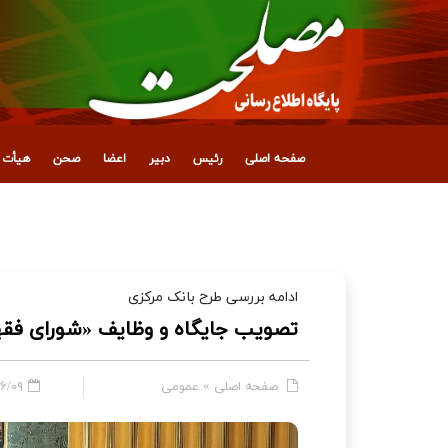
صفحه اصلی
رئیس
دبیر
اعضا
صحن
هیأت ع
انتصاب معاون جدید اداری، مالی و پشتیبانی
ادامه بررسی طرح بانک مرکزی
تصویب جایگاه و وظایف «شورای فق
صفحه اصلی
»
عمومی
- ۱۲:۱۵