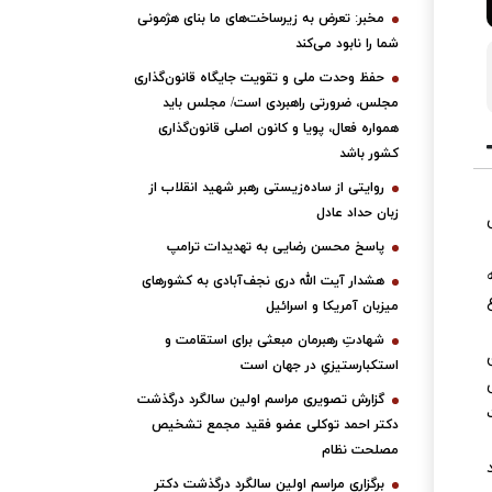
مخبر: تعرض به زیرساخت‌های ما بنای هژمونی
شما را نابود می‌کند
حفظ وحدت ملی و تقویت جایگاه قانون‌گذاری
مجلس، ضرورتی راهبردی است/ مجلس باید
همواره فعال، پویا و کانون اصلی قانون‌گذاری
کشور باشد
روایتی از ساده‌زیستی رهبر شهید انقلاب از
زبان حداد عادل
پاسخ محسن رضایی به تهدیدات ترامپ
هشدار آیت الله دری نجف‌آبادی به کشورهای
میزبان آمریکا و اسرائیل
شهادتِ رهبرمان مبعثی برای استقامت و
استکبارستیزیِ در جهان است
ی
گزارش تصویری مراسم اولین سالگرد درگذشت
دکتر احمد توکلی عضو فقید مجمع تشخیص
مصلحت نظام
برگزاری مراسم اولین سالگرد درگذشت دکتر