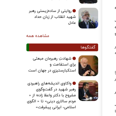
روایتی از ساده‌زیستی رهبر
شهید انقلاب از زبان حداد
عادل
مشاهده همه
گفتگوها
شهادتِ رهبرمان مبعثی
برای استقامت و
استکبارستیزیِ در جهان است
واکاوی اندیشه‌های راهبردی
رهبر شهید در گفت‌وگوی
مشروح با دکتر واعظ زاده؛ از «
مردم سالاری دینی» تا « الگوی
اسلامی- ایرانی پیشرفت»