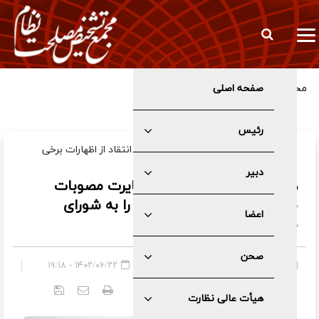
صفحه اصلی
مخبر: تعرض به زیرساخت‌های ما بنای هژمونی شما را نابود می‌کند
رئیس
رئیس مجمع تشخیص مصلحت نظام با انتقاد از اظهارات برخی
نمایندگان مجلس، تصریح کرد:
دبیر
هیئت عالی نظارت، فقط مغایرت مصوبات
مجلس با سیاست های کلی را به شورای
اعضا
نگهبان منعکس می کند
صحن
صفحه اصلی
»
عمومی
۱۴۰۲/۰۶/۲۲ - ۱۹:۱۸
کد خبر:
۵۱۴۴
هیأت عالی نظارت