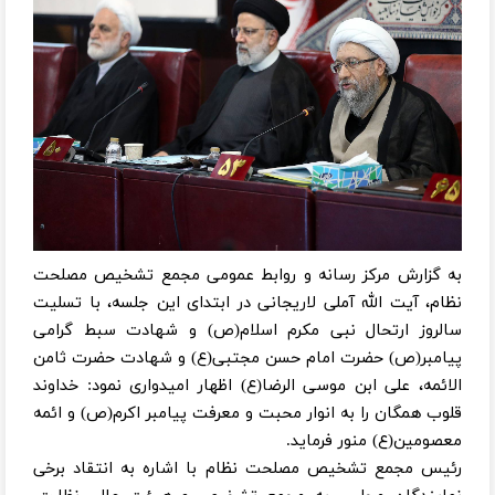
به گزارش مرکز رسانه و روابط عمومی مجمع تشخیص مصلحت
نظام، آیت الله آملی لاریجانی در ابتدای این جلسه، با تسلیت
سالروز ارتحال نبی مکرم اسلام(ص) و شهادت سبط گرامی
پیامبر(ص) حضرت امام حسن مجتبی(ع) و شهادت حضرت ثامن
الائمه، علی ابن موسی الرضا(ع) اظهار امیدواری نمود: خداوند
قلوب همگان را به انوار محبت و معرفت پیامبر اکرم(ص) و ائمه
معصومین(ع) منور فرماید.
رئیس مجمع تشخیص مصلحت نظام با اشاره به انتقاد برخی