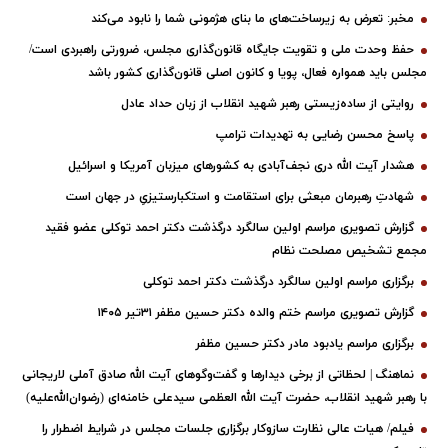
مخبر: تعرض به زیرساخت‌های ما بنای هژمونی شما را نابود می‌کند
حفظ وحدت ملی و تقویت جایگاه قانون‌گذاری مجلس، ضرورتی راهبردی است/
مجلس باید همواره فعال، پویا و کانون اصلی قانون‌گذاری کشور باشد
روایتی از ساده‌زیستی رهبر شهید انقلاب از زبان حداد عادل
پاسخ محسن رضایی به تهدیدات ترامپ
هشدار آیت الله دری نجف‌آبادی به کشورهای میزبان آمریکا و اسرائیل
شهادتِ رهبرمان مبعثی برای استقامت و استکبارستیزیِ در جهان است
گزارش تصویری مراسم اولین سالگرد درگذشت دکتر احمد توکلی عضو فقید
مجمع تشخیص مصلحت نظام
برگزاری مراسم اولین سالگرد درگذشت دکتر احمد توکلی
گزارش تصویری مراسم ختم والده دکتر حسین مظفر ۳۱تیر ۱۴۰۵
برگزاری مراسم یادبود مادر دکتر حسین مظفر
نماهنگ | لحظاتی از برخی دیدارها و گفت‌وگوهای آیت ‌الله صادق آملی لاریجانی
با رهبر شهید انقلاب، حضرت آیت‌ الله العظمی سیدعلی خامنه‌ای (رضوان‌الله‌علیه)
فیلم/ هیات عالی نظارت سازوکار برگزاری جلسات مجلس در شرایط اضطرار را