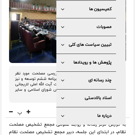
کمیسیون ها
مصوبات
تبیین سیاست های کلی
پژوهش ها و رویدادها
مجمع تشخیص مصلحت نظام برای بررسی مصلحت مورد نظر
مجلس در خصوص تمدید اجرای قانون برنامه ششم توسعه و نیز
چند رسانه ای
ادامه بررسی طرح بانک مرکزی به ریاست آیت الله املی لاریجانی
و با حضور روسای قوه قضائیه و مجلس شورای اسلامی و سایر
اعضای مجمع تشکیل شد.
اسناد بالادستی
پ
درباره ما
به گزارش مرکز رسانه و روابط عمومی مجمع تشخیص مصلحت
نظام، در ابتدای این جلسه، دبیر مجمع تشخیص مصلحت نظام