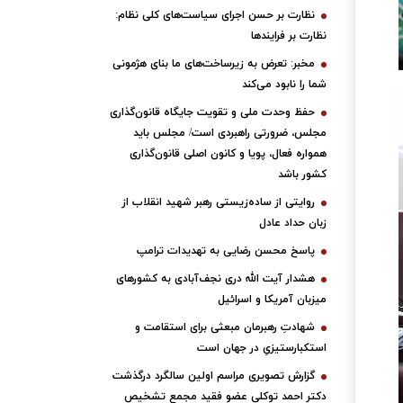
نظارت بر حسن اجرای سیاست‌های کلی نظام:
نظارت بر فرایندها
مخبر: تعرض به زیرساخت‌های ما بنای هژمونی
شما را نابود می‌کند
حفظ وحدت ملی و تقویت جایگاه قانون‌گذاری
مجلس، ضرورتی راهبردی است/ مجلس باید
همواره فعال، پویا و کانون اصلی قانون‌گذاری
کشور باشد
روایتی از ساده‌زیستی رهبر شهید انقلاب از
زبان حداد عادل
پاسخ محسن رضایی به تهدیدات ترامپ
هشدار آیت الله دری نجف‌آبادی به کشورهای
میزبان آمریکا و اسرائیل
شهادتِ رهبرمان مبعثی برای استقامت و
استکبارستیزیِ در جهان است
گزارش تصویری مراسم اولین سالگرد درگذشت
دکتر احمد توکلی عضو فقید مجمع تشخیص