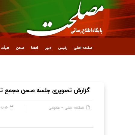
صفحه اصلی
رئیس
دبیر
اعضا
صحن
هیأت ع
انتصاب معاون جدید اداری، مالی و پشتیبانی
گزارش تصویری جلسه صحن مجمع تشخیص م
صفحه اصلی
»
عمومی
۶ - ۰۹:۳۴