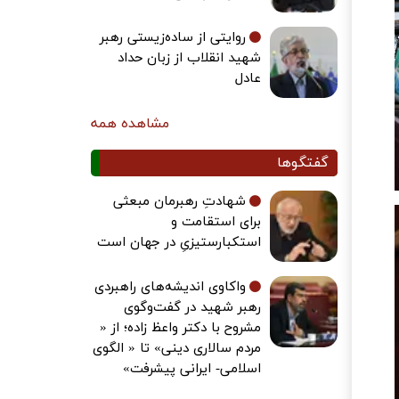
روایتی از ساده‌زیستی رهبر
شهید انقلاب از زبان حداد
عادل
مشاهده همه
گفتگوها
شهادتِ رهبرمان مبعثی
برای استقامت و
استکبارستیزیِ در جهان است
واکاوی اندیشه‌های راهبردی
رهبر شهید در گفت‌وگوی
مشروح با دکتر واعظ زاده؛ از «
مردم سالاری دینی» تا « الگوی
اسلامی- ایرانی پیشرفت»