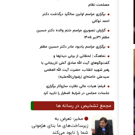
مصلحت نظام
برگزاری مراسم اولین سالگرد درگذشت دکتر
احمد توکلی
گزارش تصویری مراسم ختم والده دکتر حسین
مظفر ۳۱تیر ۱۴۰۵
برگزاری مراسم یادبود مادر دکتر حسین مظفر
نماهنگ | لحظاتی از برخی دیدارها و
گفت‌وگوهای آیت ‌الله صادق آملی لاریجانی با
رهبر شهید انقلاب، حضرت آیت‌ الله العظمی
سیدعلی خامنه‌ای (رضوان‌الله‌علیه)
فیلم/ هیات عالی نظارت سازوکار برگزاری
جلسات مجلس در شرایط اضطرار را تایید کرد
مجمع تشخیص در رسانه ها
مخبر: تعرض به
زیرساخت‌های ما بنای هژمونی
شما را نابود می‌کند