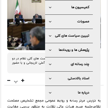
کمیسیون ها
مصوبات
تبیین سیاست های کلی
پژوهش ها و رویدادها
هیئت عالی نظارت بر حسن اجرای سیاست های کلی نظام در دو
نوبت صبح و عصر به ریاست آیت الله آملی لاریجانی و با حضور
چند رسانه ای
اکثریت اعضا ،تشکیل جلسه داد.
اسناد بالادستی
پ
درباره ما
به گزارش مرکز رسانه و روابط عمومی مجمع تشخیص مصلحت
نظام،جلسه صبح هیات عالی نظارت به منظور بررسی مغایرت