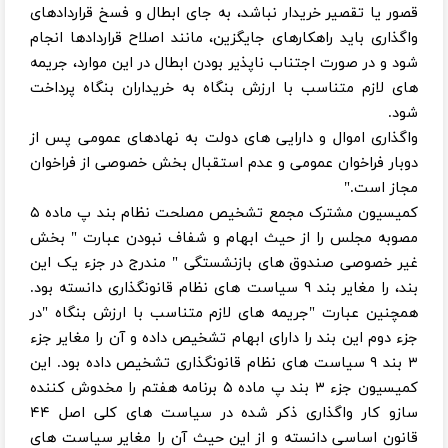
قصور یا تقصیر خریدار نباشد، به جای ابطال و فسخ قراردادهای
واگذاری باید راهکارهای جایگزین، مانند اصلاح قراردادها انجام
شود و در صورت اجتناب ناپذیر بودن ابطال در این موارد، جریمه
های لازم متناسب با ارزش بنگاه به خریداران بنگاه پرداخت
شود.
واگذاری اموال و دارایی های دولت به نهادهای عمومی پس از
دوبار فراخوان عمومی و عدم استقبال بخش خصوصی از فراخوان
مجاز است."
کمیسیون مشترک مجمع تشخیص مصلحت نظام بند پ ماده ۵
مصوبه مجلس را از حیث ابهام و شفاف نبودن عبارت " بخش
غیر خصوصی صندوق های بازنشستگی " مندرج در جزء یک این
بند، را مغایر بند ۹ سیاست های نظام قانونگذاری دانسته بود.
همچنین عبارت "جریمه های لازم متناسب با ارزش بنگاه "در
جزء دوم این بند را دارای ابهام تشخیص داده و آن را مغایر جزء
۳ بند ۹ سیاست های نظام قانونگذاری تشخیص داده بود. این
کمیسیون جزء ۳ بند پ ماده ۵ برنامه هفتم را مخدوش کننده
سازو کار واگذاری ذکر شده در سیاست های کلی اصل ۴۴
قانون اساسی دانسته و از این حیث آن را مغایر سیاست های