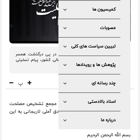
کمیسیون ها
مصوبات
تبیین سیاست های کلی
رئیس مجمع تشخیص مصلحت نظام در پی درگذشت همسر
حجت الاسلام منتظری رئیس دیوان عالی کشور، پیام تسلیتی
پژوهش ها و رویدادها
صادر نمود.
پ
چند رسانه ای
اسناد بالادستی
به گزارش مرکز رسانه و روابط عمومی مجمع تشخیص مصلحت
نظام، متن پیام تسلیت آیت الله صادق آملی لاریجانی به این
شرح است:
درباره ما
بسم الله الرحمن الرحیم