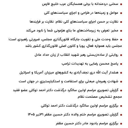
سخنی دردمندانه با برخی همسایگان عرب خلیج فارس
عوامل و زمینه‌ها در طراحی و اجرای سیاست‌های کلی
نظارت بر حسن اجرای سیاست‌های کلی نظام: نظارت بر فرایندها
مخبر: تعرض به زیرساخت‌های ما بنای هژمونی شما را نابود می‌کند
حفظ وحدت ملی و تقویت جایگاه قانون‌گذاری مجلس، ضرورتی راهبردی است/
مجلس باید همواره فعال، پویا و کانون اصلی قانون‌گذاری کشور باشد
روایتی از ساده‌زیستی رهبر شهید انقلاب از زبان حداد عادل
پاسخ محسن رضایی به تهدیدات ترامپ
هشدار آیت الله دری نجف‌آبادی به کشورهای میزبان آمریکا و اسرائیل
شهادتِ رهبرمان مبعثی برای استقامت و استکبارستیزیِ در جهان است
گزارش تصویری مراسم اولین سالگرد درگذشت دکتر احمد توکلی عضو فقید
مجمع تشخیص مصلحت نظام
برگزاری مراسم اولین سالگرد درگذشت دکتر احمد توکلی
گزارش تصویری مراسم ختم والده دکتر حسین مظفر ۳۱تیر ۱۴۰۵
برگزاری مراسم یادبود مادر دکتر حسین مظفر