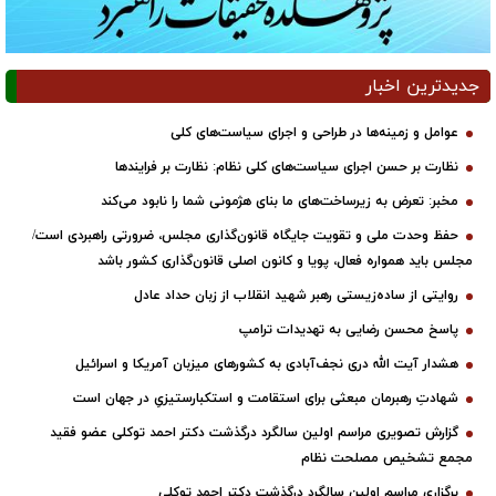
جدیدترین اخبار
عوامل و زمینه‌ها در طراحی و اجرای سیاست‌های کلی
نظارت بر حسن اجرای سیاست‌های کلی نظام: نظارت بر فرایندها
مخبر: تعرض به زیرساخت‌های ما بنای هژمونی شما را نابود می‌کند
حفظ وحدت ملی و تقویت جایگاه قانون‌گذاری مجلس، ضرورتی راهبردی است/
مجلس باید همواره فعال، پویا و کانون اصلی قانون‌گذاری کشور باشد
روایتی از ساده‌زیستی رهبر شهید انقلاب از زبان حداد عادل
پاسخ محسن رضایی به تهدیدات ترامپ
هشدار آیت الله دری نجف‌آبادی به کشورهای میزبان آمریکا و اسرائیل
شهادتِ رهبرمان مبعثی برای استقامت و استکبارستیزیِ در جهان است
گزارش تصویری مراسم اولین سالگرد درگذشت دکتر احمد توکلی عضو فقید
مجمع تشخیص مصلحت نظام
برگزاری مراسم اولین سالگرد درگذشت دکتر احمد توکلی