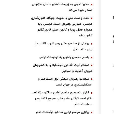
مخبر: تعرض به زیرساخت‌های ما بنای هژمونی
شما را نابود می‌کند
حفظ وحدت ملی و تقویت جایگاه قانون‌گذاری
مجلس، ضرورتی راهبردی است/ مجلس باید
همواره فعال، پویا و کانون اصلی قانون‌گذاری
کشور باشد
روایتی از ساده‌زیستی رهبر شهید انقلاب از
زبان حداد عادل
پاسخ محسن رضایی به تهدیدات ترامپ
هشدار آیت الله دری نجف‌آبادی به کشورهای
میزبان آمریکا و اسرائیل
شهادتِ رهبرمان مبعثی برای استقامت و
استکبارستیزیِ در جهان است
گزارش تصویری مراسم اولین سالگرد درگذشت
دکتر احمد توکلی عضو فقید مجمع تشخیص
مصلحت نظام
برگزاری مراسم اولین سالگرد درگذشت دکتر