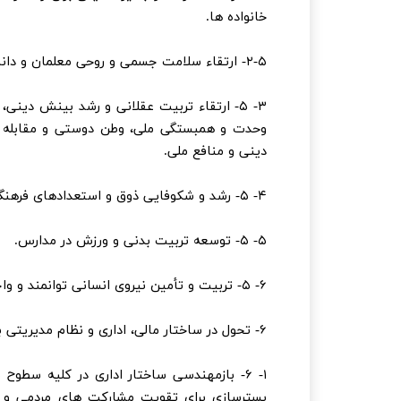
خانواده ها.
۲-۵- ارتقاء سلامت جسمی و روحی معلمان و دانش آموزان و پیشگیری از آسیبهای اجتماعی.
۳- ۵- ارتقاء تربیت عقلانی و رشد بینش دی
وحدت و همبستگی ملی، وطن دوستی و مقابله هو
دینی و منافع ملی.
۴- ۵- رشد و شکوفایی ذوق و استعدادهای فرهنگی و هنری و تقویت روحیه نشاط و شادابی در دانش آموزان.
۵- ۵- توسعه تربیت بدنی و ورزش در مدارس.
۶- ۵- تربیت و تأمین نیروی انسانی توانمند و واجد شرایط برای تحقق اهداف و برنامه های تربیتی و پرورشی.
۶- تحول در ساختار مالی، اداری و نظام مدیریتی با تأکید بر:
۱- ۶- بازمهندسی ساختار اداری در کلیه سطو
بسترسازی برای تقویت مشارکت های مردمی و غ