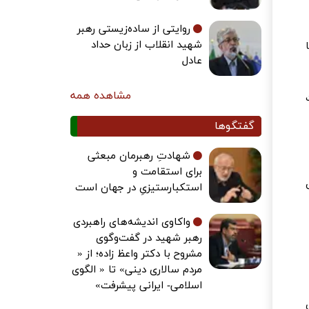
روایتی از ساده‌زیستی رهبر
شهید انقلاب از زبان حداد
عادل
مشاهده همه
گفتگوها
شهادتِ رهبرمان مبعثی
برای استقامت و
استکبارستیزیِ در جهان است
واکاوی اندیشه‌های راهبردی
رهبر شهید در گفت‌وگوی
مشروح با دکتر واعظ زاده؛ از «
مردم سالاری دینی» تا « الگوی
اسلامی- ایرانی پیشرفت»