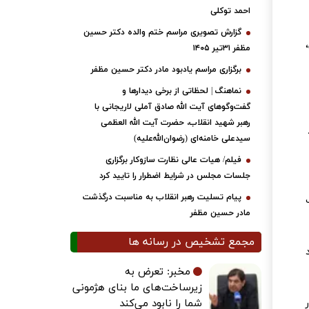
احمد توکلی
گزارش تصویری مراسم ختم والده دکتر حسین
مظفر ۳۱تیر ۱۴۰۵
برگزاری مراسم یادبود مادر دکتر حسین مظفر
نماهنگ | لحظاتی از برخی دیدارها و
گفت‌وگوهای آیت ‌الله صادق آملی لاریجانی با
رهبر شهید انقلاب، حضرت آیت‌ الله العظمی
سیدعلی خامنه‌ای (رضوان‌الله‌علیه)
فیلم/ هیات عالی نظارت سازوکار برگزاری
جلسات مجلس در شرایط اضطرار را تایید کرد
پیام تسلیت رهبر انقلاب به مناسبت درگذشت
مادر حسین مظفر
مجمع تشخیص در رسانه ها
مخبر: تعرض به
زیرساخت‌های ما بنای هژمونی
شما را نابود می‌کند