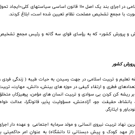
حضرت آیت الله خامنه ای رهبر معظم انقلاب اسلامی در اجرای بند یک اصل ۱۱۰ قانون اساسی سیاستهای کلی«ایجاد تحو
شورت با مجمع تشخیص مصلحت نظام تعیین شده است، ابلاغ کردند.
زش و پرورش کشور» که به رؤسای قوای سه گانه و رئیس مجمع تشخیص
پرورش کشور
فه تعلیم و تربیت اسلامی در جهت رسیدن به حیات طیبه ( زندگی فردی و
دادهای فطری و ارتقاء کیفی در حوزه های بینش، دانش، مهارت، تربیت
ر ریشه کن کردن بی سوادی و تربیت انسان های مؤمن، پرهیزکار، متخلق
، بانشاط، حقیقت جو، آزادمنش، مسؤولیت پذیر، قانونگرا، عدالت خواه،
باور و ایثارگر.
ترین نهاد تربیت نیروی انسانی و مولد سرمایه اجتماعی و عهده دار اجرای
 مهد کودک و پیش دبستانی تا دانشگاه) به عنوان امر حاکمیتی با