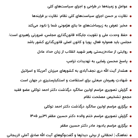
عوامل و زمینه‌ها در طراحی و اجرای سیاست‌های کلی
نظارت بر حسن اجرای سیاست‌های کلی نظام: نظارت بر فرایندها
مخبر: تعرض به زیرساخت‌های ما بنای هژمونی شما را نابود می‌کند
حفظ وحدت ملی و تقویت جایگاه قانون‌گذاری مجلس، ضرورتی راهبردی است/
مجلس باید همواره فعال، پویا و کانون اصلی قانون‌گذاری کشور باشد
روایتی از ساده‌زیستی رهبر شهید انقلاب از زبان حداد عادل
پاسخ محسن رضایی به تهدیدات ترامپ
هشدار آیت الله دری نجف‌آبادی به کشورهای میزبان آمریکا و اسرائیل
شهادتِ رهبرمان مبعثی برای استقامت و استکبارستیزیِ در جهان است
گزارش تصویری مراسم اولین سالگرد درگذشت دکتر احمد توکلی عضو فقید
مجمع تشخیص مصلحت نظام
برگزاری مراسم اولین سالگرد درگذشت دکتر احمد توکلی
گزارش تصویری مراسم ختم والده دکتر حسین مظفر ۳۱تیر ۱۴۰۵
برگزاری مراسم یادبود مادر دکتر حسین مظفر
نماهنگ | لحظاتی از برخی دیدارها و گفت‌وگوهای آیت ‌الله صادق آملی لاریجانی