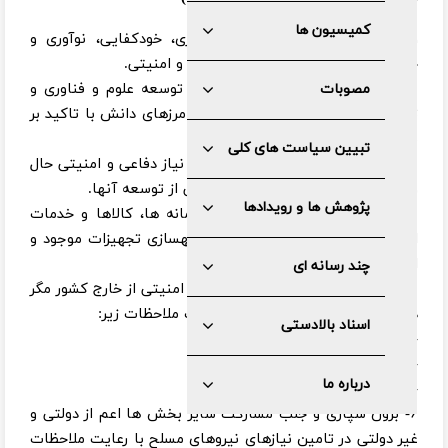
کمیسیون ها
۱- توسعه و تعمیق فرهنگ خودباوری، خودکفایی، نوآوری و
خلاقیت در تمام سطوح و ابعاد دفاعی و امنیتی.
۲- ترویج نهضت نرم افزاری، تولید و توسعه علوم و فناوری و
مصوبات
تحقیقات دفاعی و امنتی و حرکت در مرزهای دانش با تاکید بر
بومی سازی و روزآمدی.
تبیین سیاست های کلی
۳- دستیابی به فناوری های برتر مورد نیاز دفاعی و امنیتی حال
و آینده با تاکید بر نوآوری و پشتیبانی از توسعه آنها.
پژوهش ها و رویدادها
۴- تاکید بر خودکفایی کشور در سامانه ها، کالاها و خدمات
اولویت دار دفاعی و امنیتی توام با بهسازی تجهیزات موجود و
افزایش قابلیت و کارآیی آن.
چند رسانه ای
۵- ممنوعیت تامین نیازهای دفاعی و امنیتی از خارج کشور مگر
در حد ضرورت و حتی الامکان با رعایت ملاحظات زیر:
اسناد بالادستی
- با اولویت انتقال فناوری.
- تامین آموزش و پشتیبانی.
درباره ما
- تامین از منابع متنوع.
۶- برون سپاری و جلب مشارکت سایر بخش ها اعم از دولتی و
غیر دولتی در تامین نیازهای نیروهای مسلح با رعایت ملاحظات