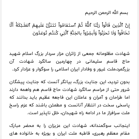
بسم الله الرحمن الرحیم
إِنَّ ٱلَّذِينَ قَالُواْ رَبُّنَا ٱللَّهُ ثُمَّ ٱستَقامُواْ تَتَنَزَّلُ عَلَيهِمُ ٱلمَلَـئِكَةُ أَلَّا
تَخَافُواْ وَلَا تَحزَنُواْ وَأَبشِرُواْ بالجَنَّةِ ٱلَّتِي كُنتُم تُوعَدُونَ
شهادت مظلومانه جمعی از زائران مزار سردار بزرگ اسلام شهید
حاج قاسم سلیمانی در چهارمین سالگرد شهادت آن
بزرگمرد،ملت غیور و وفادار ایران اسلامی را سوگوار و عزادار کرد.
بدون تردید، این جنایت بزرگ، بیانگر آنست که جنایت پیشگان
شرور حتی از مراسم سالگرد شهادت حاج قاسم هم واهمه دارند
اما طراحان و آمران و عاملان این فاجعه عظیم باید بدانند که
پاسخی سخت در انتظار آنانست و مطمئن باشند که عزم راسخ
ملت سرافراز ما در ادامه راه شهیدان، خلل ناپذیر است.
اینجانب سوگمندانه، شهادت این عزیزان را به محضر مبارک
مقام معظم رهبری، قاطبه ملت ایران و بویژه به خانواده های