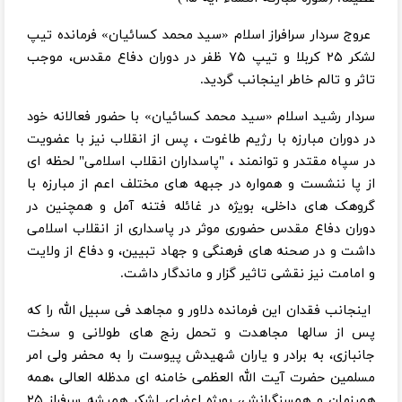
عروج سردار سرافراز اسلام «سید محمد کسائیان» فرمانده تیپ
لشکر ۲۵ کربلا و تیپ ۷۵ ظفر در دوران دفاع مقدس، موجب
تاثر و تالم خاطر اینجانب گردید.
سردار رشید اسلام «سید محمد کسائیان» با حضور فعالانه خود
در دوران مبارزه با رژیم طاغوت ، پس از انقلاب نیز با عضویت
در سپاه مقتدر و توانمند ، "پاسداران انقلاب اسلامی" لحظه ای
از پا ننشست و همواره در جبهه های مختلف اعم از مبارزه با
گروهک های داخلی، بویژه در غائله فتنه آمل و همچنین در
دوران دفاع مقدس حضوری موثر در پاسداری از انقلاب اسلامی
داشت و در صحنه های فرهنگی و جهاد تبیین، و دفاع از ولایت
و امامت نیز نقشی تاثیر گزار و ماندگار داشت.
اینجانب فقدان این فرمانده دلاور و مجاهد فی سبیل الله را که
پس از سالها مجاهدت و تحمل رنج های طولانی و سخت
جانبازی، به برادر و یاران شهیدش پیوست را به محضر ولی امر
مسلمین حضرت آیت الله العظمی خامنه ای مدظله العالی ،همه
همرزمان و همسنگرانش، بویژه اعضای لشکر همیشه سرفراز ۲۵