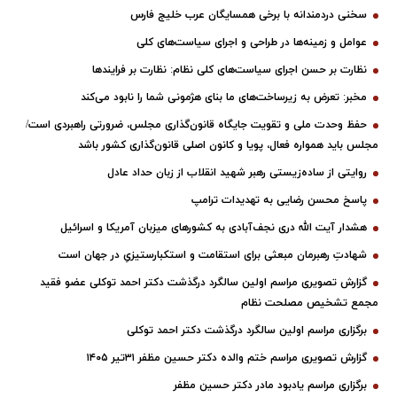
سخنی دردمندانه با برخی همسایگان عرب خلیج فارس
عوامل و زمینه‌ها در طراحی و اجرای سیاست‌های کلی
نظارت بر حسن اجرای سیاست‌های کلی نظام: نظارت بر فرایندها
مخبر: تعرض به زیرساخت‌های ما بنای هژمونی شما را نابود می‌کند
حفظ وحدت ملی و تقویت جایگاه قانون‌گذاری مجلس، ضرورتی راهبردی است/
مجلس باید همواره فعال، پویا و کانون اصلی قانون‌گذاری کشور باشد
روایتی از ساده‌زیستی رهبر شهید انقلاب از زبان حداد عادل
پاسخ محسن رضایی به تهدیدات ترامپ
هشدار آیت الله دری نجف‌آبادی به کشورهای میزبان آمریکا و اسرائیل
شهادتِ رهبرمان مبعثی برای استقامت و استکبارستیزیِ در جهان است
گزارش تصویری مراسم اولین سالگرد درگذشت دکتر احمد توکلی عضو فقید
مجمع تشخیص مصلحت نظام
برگزاری مراسم اولین سالگرد درگذشت دکتر احمد توکلی
گزارش تصویری مراسم ختم والده دکتر حسین مظفر ۳۱تیر ۱۴۰۵
برگزاری مراسم یادبود مادر دکتر حسین مظفر