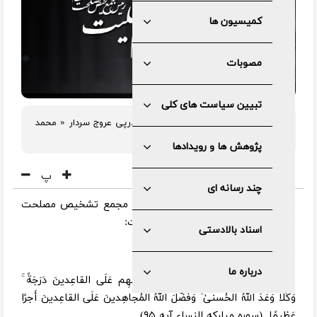
کمیسیون ها
مصوبات
تبیین سیاست های کلی
رئیس مجمع تشخیص مصلحت نظام درپی عروج سردار « محمد
کسائیان» پیامی صادر کرد.
پژوهش ها و رویدادها
پ
چند رسانه ای
به گزارش مرکز رسانه و روابط عمومی مجمع تشخیص مصلحت
نظام، متن کامل پیام به شرح زیر است:
اسناد بالادستی
بسم الله الرحمن الرحیم
درباره ما
فَضَّلَ اللَّهُ المُجاهِدينَ بِأَموالِهِم وَأَنفُسِهِم عَلَى القاعِدينَ دَرَجَةً ۚ
وَكُلًّا وَعَدَ اللَّهُ الحُسنىٰ ۚ وَفَضَّلَ اللَّهُ المُجاهِدينَ عَلَى القاعِدينَ أَجرًا
عَظيمًا. (سوره مبارکه النساء آیه ۹۵)