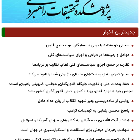
جدیدترین اخبار
سخنی دردمندانه با برخی همسایگان عرب خلیج فارس
عوامل و زمینه‌ها در طراحی و اجرای سیاست‌های کلی
نظارت بر حسن اجرای سیاست‌های کلی نظام: نظارت بر فرایندها
مخبر: تعرض به زیرساخت‌های ما بنای هژمونی شما را نابود می‌کند
حفظ وحدت ملی و تقویت جایگاه قانون‌گذاری مجلس، ضرورتی راهبردی است/
مجلس باید همواره فعال، پویا و کانون اصلی قانون‌گذاری کشور باشد
روایتی از ساده‌زیستی رهبر شهید انقلاب از زبان حداد عادل
پاسخ محسن رضایی به تهدیدات ترامپ
هشدار آیت الله دری نجف‌آبادی به کشورهای میزبان آمریکا و اسرائیل
شهادتِ رهبرمان مبعثی برای استقامت و استکبارستیزیِ در جهان است
گزارش تصویری مراسم اولین سالگرد درگذشت دکتر احمد توکلی عضو فقید