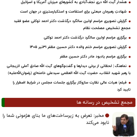
هشدار آیت الله دری نجف‌آبادی به کشورهای میزبان آمریکا و اسرائیل
شهادتِ رهبرمان مبعثی برای استقامت و استکبارستیزیِ در جهان است
گزارش تصویری مراسم اولین سالگرد درگذشت دکتر احمد توکلی عضو فقید
مجمع تشخیص مصلحت نظام
برگزاری مراسم اولین سالگرد درگذشت دکتر احمد توکلی
گزارش تصویری مراسم ختم والده دکتر حسین مظفر ۳۱تیر ۱۴۰۵
برگزاری مراسم یادبود مادر دکتر حسین مظفر
نماهنگ | لحظاتی از برخی دیدارها و گفت‌وگوهای آیت ‌الله صادق آملی لاریجانی
با رهبر شهید انقلاب، حضرت آیت‌ الله العظمی سیدعلی خامنه‌ای (رضوان‌الله‌علیه)
فیلم/ هیات عالی نظارت سازوکار برگزاری جلسات مجلس در شرایط اضطرار را
تایید کرد
مجمع تشخیص در رسانه ها
مخبر: تعرض به زیرساخت‌های ما بنای هژمونی شما را
نابود می‌کند