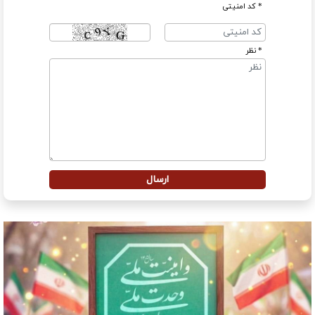
* کد امنیتی
* نظر