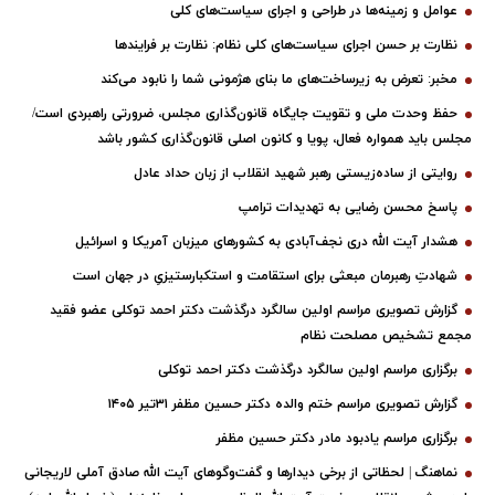
عوامل و زمینه‌ها در طراحی و اجرای سیاست‌های کلی
نظارت بر حسن اجرای سیاست‌های کلی نظام: نظارت بر فرایندها
مخبر: تعرض به زیرساخت‌های ما بنای هژمونی شما را نابود می‌کند
حفظ وحدت ملی و تقویت جایگاه قانون‌گذاری مجلس، ضرورتی راهبردی است/
مجلس باید همواره فعال، پویا و کانون اصلی قانون‌گذاری کشور باشد
روایتی از ساده‌زیستی رهبر شهید انقلاب از زبان حداد عادل
پاسخ محسن رضایی به تهدیدات ترامپ
هشدار آیت الله دری نجف‌آبادی به کشورهای میزبان آمریکا و اسرائیل
شهادتِ رهبرمان مبعثی برای استقامت و استکبارستیزیِ در جهان است
گزارش تصویری مراسم اولین سالگرد درگذشت دکتر احمد توکلی عضو فقید
مجمع تشخیص مصلحت نظام
برگزاری مراسم اولین سالگرد درگذشت دکتر احمد توکلی
گزارش تصویری مراسم ختم والده دکتر حسین مظفر ۳۱تیر ۱۴۰۵
برگزاری مراسم یادبود مادر دکتر حسین مظفر
نماهنگ | لحظاتی از برخی دیدارها و گفت‌وگوهای آیت ‌الله صادق آملی لاریجانی