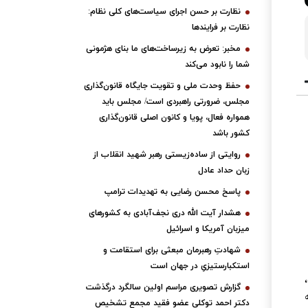
نظارت بر حسن اجرای سیاست‌های کلی نظام:
نظارت بر فرایندها
مخبر: تعرض به زیرساخت‌های ما بنای هژمونی
شما را نابود می‌کند
حفظ وحدت ملی و تقویت جایگاه قانون‌گذاری
مجلس، ضرورتی راهبردی است/ مجلس باید
همواره فعال، پویا و کانون اصلی قانون‌گذاری
کشور باشد
روایتی از ساده‌زیستی رهبر شهید انقلاب از
زبان حداد عادل
پاسخ محسن رضایی به تهدیدات ترامپ
هشدار آیت الله دری نجف‌آبادی به کشورهای
میزبان آمریکا و اسرائیل
شهادتِ رهبرمان مبعثی برای استقامت و
استکبارستیزیِ در جهان است
گزارش تصویری مراسم اولین سالگرد درگذشت
دکتر احمد توکلی عضو فقید مجمع تشخیص