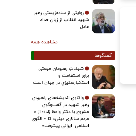
روایتی از ساده‌زیستی رهبر
شهید انقلاب از زبان حداد
عادل
مشاهده همه
گفتگوها
شهادتِ رهبرمان مبعثی
برای استقامت و
استکبارستیزیِ در جهان است
واکاوی اندیشه‌های راهبردی
رهبر شهید در گفت‌وگوی
مشروح با دکتر واعظ زاده؛ از «
مردم سالاری دینی» تا « الگوی
اسلامی- ایرانی پیشرفت»