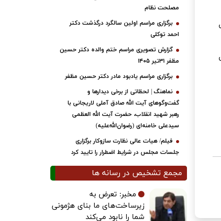
مصلحت نظام
برگزاری مراسم اولین سالگرد درگذشت دکتر
احمد توکلی
گزارش تصویری مراسم ختم والده دکتر حسین
مظفر ۳۱تیر ۱۴۰۵
برگزاری مراسم یادبود مادر دکتر حسین مظفر
نماهنگ | لحظاتی از برخی دیدارها و
گفت‌وگوهای آیت ‌الله صادق آملی لاریجانی با
رهبر شهید انقلاب، حضرت آیت‌ الله العظمی
سیدعلی خامنه‌ای (رضوان‌الله‌علیه)
فیلم/ هیات عالی نظارت سازوکار برگزاری
جلسات مجلس در شرایط اضطرار را تایید کرد
مجمع تشخیص در رسانه ها
مخبر: تعرض به
زیرساخت‌های ما بنای هژمونی
شما را نابود می‌کند