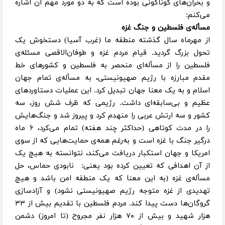
و بحران‌های گوناگونی بوده است که به دو مورد مهم آن اشاره
می‌کنم:
مسأله‌ی فلسطین و جنگ غزه
از مهرماه سال گذشته منطقه ما (غرب آسیا) دستخوش یک
تحول بزرگ گردید. قیام مردم غزه و طوفان‌الاقصی مسئله‌ی
فلسطین را از مسأله‌ای منحصر به فلسطین و کشورهای خط
مقدم مبارزه با رژیم صهیونیستی، به مسأله‌ی تمام جهان
اسلام و به یک معنا جهان تبدیل کرد. این عملیات دستاوردهای
عظیم و بی‌سابقه‌ای داشت. رژیمی که ظرف شش روز، سه
کشور و سه ارتش عربی را منهدم کرد و پیروز شد و جنگ‌هایش
را در مدت کوتاهی (حداکثر چند هفته) تمام می‌کرد، ۶ ماه
درگیر جنگ با غزه است و به‌رغم همه‌ی حمایت‌هایی که از سوی
امریکا و جهان استکبار دریافت می‌کند، نتوانسته به هیچ یک
از آن اهدافی که تعیین کرده بود یعنی: نابودی حماس، حل
مسأله‌ی غزه (به این معنا که یک منطقه امن باشد و هیچ
تهدیدی از غزه متوجه رژیم صهیونیستی نشود) و آزادسازی
گروگان‌ها دست پیدا کند. مردم فلسطین با تقدیم بیش از ۳۳
هزار شهید و بیش از ۷۰ هزار نفر مجروح (تا امروز) دشمن