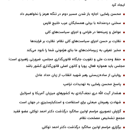
ایجاد کرد
محسن رضایی: اجازه باز شدن مسیر دوم در تنگه هرمز را نخواهیم داد
سخنی دردمندانه با برخی همسایگان عرب خلیج فارس
عوامل و زمینه‌ها در طراحی و اجرای سیاست‌های کلی
نظارت بر حسن اجرای سیاست‌های کلی نظام: نظارت بر فرایندها
مخبر: تعرض به زیرساخت‌های ما بنای هژمونی شما را نابود می‌کند
حفظ وحدت ملی و تقویت جایگاه قانون‌گذاری مجلس، ضرورتی راهبردی است/
مجلس باید همواره فعال، پویا و کانون اصلی قانون‌گذاری کشور باشد
روایتی از ساده‌زیستی رهبر شهید انقلاب از زبان حداد عادل
پاسخ محسن رضایی به تهدیدات ترامپ
هشدار آیت الله دری نجف‌آبادی به کشورهای میزبان آمریکا و اسرائیل
شهادتِ رهبرمان مبعثی برای استقامت و استکبارستیزیِ در جهان است
گزارش تصویری مراسم اولین سالگرد درگذشت دکتر احمد توکلی عضو فقید
مجمع تشخیص مصلحت نظام
برگزاری مراسم اولین سالگرد درگذشت دکتر احمد توکلی