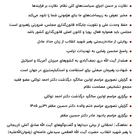
نظارت بر حسن اجرای سیاست‌های کلی نظام: نظارت بر فرایندها
مخبر: تعرض به زیرساخت‌های ما بنای هژمونی شما را نابود می‌کند
حفظ وحدت ملی و تقویت جایگاه قانون‌گذاری مجلس، ضرورتی راهبردی است/
مجلس باید همواره فعال، پویا و کانون اصلی قانون‌گذاری کشور باشد
روایتی از ساده‌زیستی رهبر شهید انقلاب از زبان حداد عادل
پاسخ محسن رضایی به تهدیدات ترامپ
هشدار آیت الله دری نجف‌آبادی به کشورهای میزبان آمریکا و اسرائیل
شهادتِ رهبرمان مبعثی برای استقامت و استکبارستیزیِ در جهان است
گزارش تصویری مراسم اولین سالگرد درگذشت دکتر احمد توکلی عضو فقید
مجمع تشخیص مصلحت نظام
برگزاری مراسم اولین سالگرد درگذشت دکتر احمد توکلی
گزارش تصویری مراسم ختم والده دکتر حسین مظفر ۳۱تیر ۱۴۰۵
برگزاری مراسم یادبود مادر دکتر حسین مظفر
نماهنگ | لحظاتی از برخی دیدارها و گفت‌وگوهای آیت ‌الله صادق آملی لاریجانی
با رهبر شهید انقلاب، حضرت آیت‌ الله العظمی سیدعلی خامنه‌ای (رضوان‌الله‌علیه)