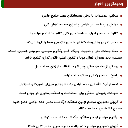
جدیدترین اخبار
سخنی دردمندانه با برخی همسایگان عرب خلیج فارس
عوامل و زمینه‌ها در طراحی و اجرای سیاست‌های کلی
نظارت بر حسن اجرای سیاست‌های کلی نظام: نظارت بر فرایندها
مخبر: تعرض به زیرساخت‌های ما بنای هژمونی شما را نابود می‌کند
حفظ وحدت ملی و تقویت جایگاه قانون‌گذاری مجلس، ضرورتی راهبردی است/
مجلس باید همواره فعال، پویا و کانون اصلی قانون‌گذاری کشور باشد
روایتی از ساده‌زیستی رهبر شهید انقلاب از زبان حداد عادل
پاسخ محسن رضایی به تهدیدات ترامپ
هشدار آیت الله دری نجف‌آبادی به کشورهای میزبان آمریکا و اسرائیل
شهادتِ رهبرمان مبعثی برای استقامت و استکبارستیزیِ در جهان است
گزارش تصویری مراسم اولین سالگرد درگذشت دکتر احمد توکلی عضو فقید
مجمع تشخیص مصلحت نظام
برگزاری مراسم اولین سالگرد درگذشت دکتر احمد توکلی
گزارش تصویری مراسم ختم والده دکتر حسین مظفر ۳۱تیر ۱۴۰۵