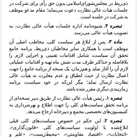
ذی
ربط در مجلس
شورای
اسلامی بدون حق رأی برای شرکت در
جلسات هیات عالی نظارت دعوت می
نماید؛ مقام مدعو موظف
به شرکت در جلسه است.
تبصره ۴.
شیوه
نامه اداره جلسات هیأت عالی نظارت، به
تصویب هیأت عالی می
رسد.
ماده ۳-
پس از ابلاغ هر سیاست کلی، مخاطب اصلی آن
موظف است با همکاری سایر مخاطبان ذی
ربط، برنامه جامع
تحقق آن سیاست، شامل اقدامات تقنینی و اجرایی لازم را
بلافاصله و حداکثر ظرف مدت شش ماه تهیه و اقدامات عملیاتی
لازم آن را آغاز نماید و هم
زمان، یک نسخه از برنامه جامع را جهت
اعمال نظارت از حیث انطباق و عدم مغایرت به هیأت عالی
نظارت ارسال نماید؛ مگر این
که در خود سیاست، برنامه
زمان
بندی دیگری مقرر شده باشد.
تبصره ۱.
رئیس هیأت عالی نظارت از طریق دبیر نسخه
ای از
برنامه تحقق سیاست
های کلی را جهت اطلاع و بهره
برداری به
کمیسیون
های تخصصی مجمع و دبیرخانه ارجاع می
دهد.
تبصره ۲.
این حکم در خصوص سیاست
های کلی قبلی
ابلاغ
شده با اولویت سیاست
های کلی «قانون
گذاری»،
«انتخابات»، «اقتصاد مقاومتی»، «محیط
زیست»، «علم و