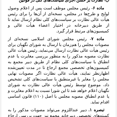
ب- نظارت بر حُسن اجرای سیاست
های کلی در قوانین
ماده ۶-
رئیس مجلس موظف است پس از اعلام وصول
لوایح و طرح
ها در مجلس، نسخه
ای از آن
ها را برای رئیس
هیأت عالی نظارت بر سیاست
های کلی نظام ارسال نماید تا
از طریق دبیرخانه در اختیار اعضاء هیأت عالی و
کمیسیون
های مرتبط قرار گیرد.
ماده ۷-
رئیس مجلس شورای اسلامی نسخه
ای از
مصوبات مجلس را هم
زمان با ارسال به شورای نگهبان برای
رئیس هیأت عالی نظارت ارسال می
نماید، رئیس هیأت عالی
نظارت مصوبه مذکور را به منظور بررسی مغایرت یا عدم
انطباق با سیاست
های کلی نظام از طریق دبیر مجمع به
کمیسیون
های تخصصی مجمع ارجاع تا در مدت تعیین
شده
اظهارنظر نمایند، هیأت عالی نظارت اگر مصوبات نهایی
مجلس را مغایر یا غیرمنطبق با سیاست
های کلی تشخیص
داد، موضوع توسط رئیس هیأت عالی نظارت به شورای
نگهبان اعلام خواهد شد تا این شورا نسبت به اعلام مغایرت و
یا عدم انطباق مصوبه مجلس با اصل (۱۱۰) قانون اساسی
اقدام نماید.
تبصره ۱.
دبیر عنداللزوم می
تواند مصوبات مذکور را به
کمیته
های تخصصی دبیرخانه مجمع نیز جهت بررسی ارجاع