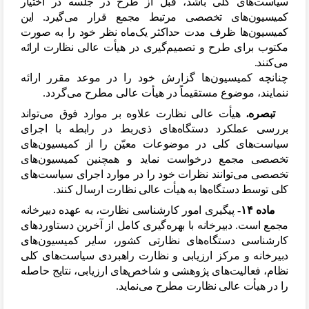
سیاست
های کلی باشد، قبل از طرح در جلسه در اختیار
کمیسیون
های تخصصی مرتبط مجمع قرار می
گیرد. این
کمیسیون
ها ظرف مدت حداکثر یک
ماه نظر خود را به صورت
مکتوب برای طرح و تصمیم
گیری در هیأت عالی نظارت ارائه
می
کنند.
چنانچه کمیسیون
ها گزارش خود را در موعد مقرر ارائه
ننمایند، موضوع مستقیماً در هیأت عالی مطرح می
گردد.
تبصره.
هیأت عالی نظارت علاوه بر موارد فوق می
تواند
بررسی عملکرد دستگاه
های ذی
ربط در رابطه با اجرای
سیاست
های کلی در موضوعات معیّن را از کمیسیون
های
تخصصی مجمع درخواست نماید و همچنین کمیسیون
های
تخصصی می
توانند نظرات خود را در موارد اجرای سیاست
های
کلی توسط دستگاه
ها به هیأت عالی نظارت ارسال کنند.
ماده ۱۴-
پیگیری امور کارشناسی نظارت، به عهده دبیرخانه
مجمع است. دبیرخانه با بهره
گیری کامل از آخرین دستاوردهای
کارشناسی دستگاه
های نظارتی کشور، سایر کمیسیون
های
دبیرخانه و مرکز ارزیابی و نظارت راهبردی سیاست
های کلی
نظام، فعالیت
های پژوهشی و شاخص
های ارزیابی، نتایج حاصله
را در هیأت عالی نظارت مطرح می
نماید.