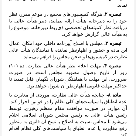
نماید.
تبصره ۲.
هرگاه کمیسیون
های مجمع در موعد مقرر، نظر
خود را به دبیرخانه هیأت ارائه ننمایند، دبیر هیأت عالی با
دریافت نظر کمیته
های تخصصی ذی
ربط دبیرخانه، موضوع را
به هیأت عالی گزارش خواهد کرد.
تبصره ۳.
مجلس با اصلاح آیین
نامه داخلی خود امکان اعمال
این ماده و حضور و اظهارنظر نماینده یا نمایندگان هیأت عالی
نظارت در کمیسیون
ها و صحن مجلس را فراهم می
نماید.
تبصره ۴.
مهلت اعلام نظر هیأت عالی نظارت، ده (۱۰)
روز از تاریخ وصول مصوبه مجلس است. در صورت
ضرورت، این مهلت با هماهنگی شورای نگهبان قابل تمدید تا
حداکثر مهلت قانونی اظهارنظر آن شورا، خواهد بود.
ماده ۸-
چنانچه هیأت عالی نظارت، موردی از مغایرت یا
عدم انطباق با سیاست
های کلی نظام را در قوانین احراز کند،
آن موارد، در صورت موافقت مقام معظم رهبری، توسط
رئیس هیأت عالی به رئیس مجلس شورای اسلامی اعلام
می
شود تا مجلس نسبت به اصلاح یا نسخ آن قانون به منظور
رفع مغایرت یا عدم انطباق با سیاست
های کلی نظام اقدام
کند.