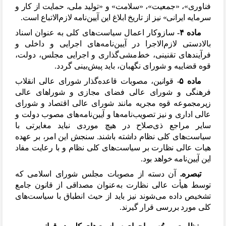
فناوری»، «جمعیت»، «سلامت» و «تولید ملی، حمایت از کار و
سرمایه ایرانی» نیز از تاریخ ابلاغ این آیین
نامه لازم
الاتباع است.
ماده ۴-
سازوکار اعمال سیاست
های کلی به عنوان اسناد
بالادستی لازم
الاجرا در آیین
نامه
های اجرایی و داخلی و
فرآیندهای تقنینی، خط
مشی
گذاری و اجرایی مجلس، دولت،
قوه قضاییه و شورای نگهبان، باید پیش
بینی گردد.
ماده ۵-
قوانین، مصوبات قاعده
گذار شورای عالی انقلاب
فرهنگی و شورای عالی فضای مجازی و شوراهای عالی
زیرمجموعه قوه مجریه مانند شورای عالی اقتصاد و شورای
عالی اداری و نیز تصویب
نامه
ها و آیین
نامه
های مصوب دولت و
سایر مراجع ذی
صلاح در هیچ موردی نباید مغایرتی با
سیاست
های کلی نظام داشته باشند. سنجش این امر، بر عهده
هیات عالی نظارت بر سیاست
های کلی نظام و با رعایت مفاد
این آیین
نامه خواهد بود.
تبصره.
آن دسته از مصوبات مجلس شورای اسلامی که
توسط هیأت عالی نظارت به
عنوان مصداقی از قانون جامع
تشخیص داده می
شوند نیز باید از حیث انطباق با سیاست
های
کلی مورد بررسی قرار گیرند.