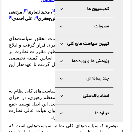
سیاست
ها / کمیته تخصصی
کمیسیون ها
[۳]
[۲]
[۱]
محمدباقر ذوالقدر
، حسین مظفر
، مجید انصاری
، مرتضی
[۶]
[۵]
[۴]
نبوی
، داود دانش
جعفری
، علی احمدی
مصوبات
مقدمه
در فاصله زمانی که سند الزامات تحقق سیاست
های
تبیین سیاست های کلی
کلی پیشنهادی مجمع مورد تأیید رهبری قرار گرفت و ابلاغ
شد یکی از محورهای اصلی آن، تنظیم مقررات نظارت بر
اساس سند الزامات بود که بر این اساس کمیته تخصصی
پژوهش ها و رویدادها
متشکل از برخی اعضای مجمع شکل گرفت تا عهده
دار این
تطبیق شوند.
چند رسانه ای
الف- کلیات
ماده ۱-
نظارت بر حُسن اجرای سیاست
های کلی نظام به
اسناد بالادستی
موجب تفویض اختیار از سوی مقام معظم رهبری، در اجرای
بند (۲) اصل (۱۱۰) قانون اساسی و ذیل این اصل توسط جمع
برگزیده
ای از اعضای مجمع، به عنوان هیأت عالی نظارت
درباره ما
مطابق با این آیین
نامه صورت می
گیرد.
تبصره ۱.
سیاست
های کلی نظام، سیاست
هایی است که