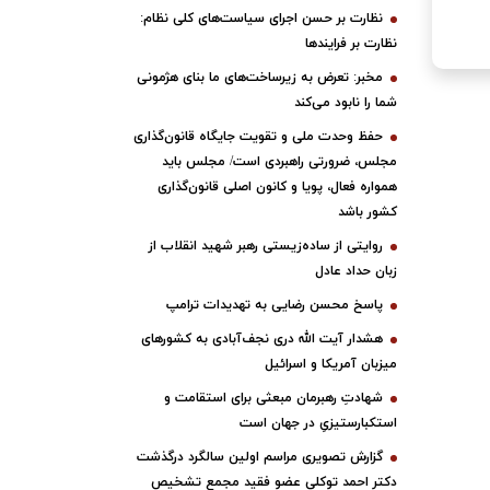
نظارت بر حسن اجرای سیاست‌های کلی نظام:
نظارت بر فرایندها
مخبر: تعرض به زیرساخت‌های ما بنای هژمونی
شما را نابود می‌کند
حفظ وحدت ملی و تقویت جایگاه قانون‌گذاری
مجلس، ضرورتی راهبردی است/ مجلس باید
همواره فعال، پویا و کانون اصلی قانون‌گذاری
کشور باشد
روایتی از ساده‌زیستی رهبر شهید انقلاب از
زبان حداد عادل
پاسخ محسن رضایی به تهدیدات ترامپ
هشدار آیت الله دری نجف‌آبادی به کشورهای
میزبان آمریکا و اسرائیل
شهادتِ رهبرمان مبعثی برای استقامت و
استکبارستیزیِ در جهان است
گزارش تصویری مراسم اولین سالگرد درگذشت
دکتر احمد توکلی عضو فقید مجمع تشخیص