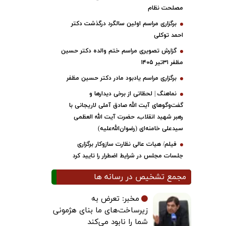
مصلحت نظام
برگزاری مراسم اولین سالگرد درگذشت دکتر
احمد توکلی
گزارش تصویری مراسم ختم والده دکتر حسین
مظفر ۳۱تیر ۱۴۰۵
برگزاری مراسم یادبود مادر دکتر حسین مظفر
نماهنگ | لحظاتی از برخی دیدارها و
گفت‌وگوهای آیت ‌الله صادق آملی لاریجانی با
رهبر شهید انقلاب، حضرت آیت‌ الله العظمی
سیدعلی خامنه‌ای (رضوان‌الله‌علیه)
فیلم/ هیات عالی نظارت سازوکار برگزاری
جلسات مجلس در شرایط اضطرار را تایید کرد
مجمع تشخیص در رسانه ها
مخبر: تعرض به
زیرساخت‌های ما بنای هژمونی
شما را نابود می‌کند