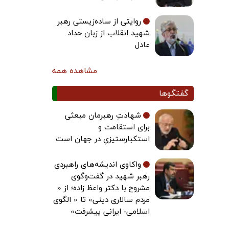
روایتی از ساده‌زیستی رهبر
شهید انقلاب از زبان حداد
عادل
مشاهده همه
گفتگوها
شهادتِ رهبرمان مبعثی
برای استقامت و
استکبارستیزیِ در جهان است
واکاوی اندیشه‌های راهبردی
رهبر شهید در گفت‌وگوی
مشروح با دکتر واعظ زاده؛ از «
مردم سالاری دینی» تا « الگوی
اسلامی- ایرانی پیشرفت»