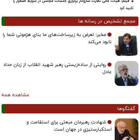
فیلم/ هیات عالی نظارت سازوکار برگزاری جلسات مجلس در شرایط اضطرار را
تایید کرد
مجمع تشخیص در رسانه ها
مخبر: تعرض به زیرساخت‌های ما بنای هژمونی شما را
نابود می‌کند
روایتی از ساده‌زیستی رهبر شهید انقلاب از زبان حداد
عادل
مشاهده همه
گفتگوها
شهادتِ رهبرمان مبعثی برای استقامت و
استکبارستیزیِ در جهان است