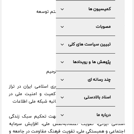
کمیسیون ها
ایده اولیه سیاست‌های کلی برنامه هفتم توسعه
تاریخ:۱۳۹۹/۰۸/۱۸
مصوبات
تعداد بند: ۱۴
تبیین سیاست های کلی
پژوهش ها و رویدادها
بسم الله الرحمن الرحیم
چند رسانه ای
۱- ارتقاء قدرت سایبری جمهوری اسلامی ایران در تراز
قدرت‌های اثرگذار جهانی، تحکیم حاکمیت و امنیت ملی در
اسناد بالادستی
فضای مجازی و توسعه و ارتقاء همه‌جانبه شبکه ملی اطلاعات
درباره ما
۲- اعتلاء فرهنگ عمومی در جهت تحکیم سبک زندگی
اسلامی ایرانی، تقویت اعتمادبه‌نفس ملی، افزایش سرمایه
اجتماعی و همبستگی ملی، تقویت فرهنگ مقاومت در جامعه و