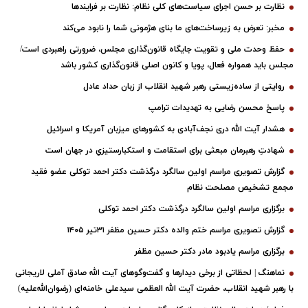
نظارت بر حسن اجرای سیاست‌های کلی نظام: نظارت بر فرایندها
مخبر: تعرض به زیرساخت‌های ما بنای هژمونی شما را نابود می‌کند
حفظ وحدت ملی و تقویت جایگاه قانون‌گذاری مجلس، ضرورتی راهبردی است/
مجلس باید همواره فعال، پویا و کانون اصلی قانون‌گذاری کشور باشد
روایتی از ساده‌زیستی رهبر شهید انقلاب از زبان حداد عادل
پاسخ محسن رضایی به تهدیدات ترامپ
هشدار آیت الله دری نجف‌آبادی به کشورهای میزبان آمریکا و اسرائیل
شهادتِ رهبرمان مبعثی برای استقامت و استکبارستیزیِ در جهان است
گزارش تصویری مراسم اولین سالگرد درگذشت دکتر احمد توکلی عضو فقید
مجمع تشخیص مصلحت نظام
برگزاری مراسم اولین سالگرد درگذشت دکتر احمد توکلی
گزارش تصویری مراسم ختم والده دکتر حسین مظفر ۳۱تیر ۱۴۰۵
برگزاری مراسم یادبود مادر دکتر حسین مظفر
نماهنگ | لحظاتی از برخی دیدارها و گفت‌وگوهای آیت ‌الله صادق آملی لاریجانی
با رهبر شهید انقلاب، حضرت آیت‌ الله العظمی سیدعلی خامنه‌ای (رضوان‌الله‌علیه)