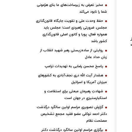
مخبر: تعرض به زیرساخت‌های ما بنای هژمونی
شما را نابود می‌کند
حفظ وحدت ملی و تقویت جایگاه قانون‌گذاری
مجلس، ضرورتی راهبردی است/ مجلس باید
همواره فعال، پویا و کانون اصلی قانون‌گذاری
کشور باشد
روایتی از ساده‌زیستی رهبر شهید انقلاب از
زبان حداد عادل
پاسخ محسن رضایی به تهدیدات ترامپ
هشدار آیت الله دری نجف‌آبادی به کشورهای
میزبان آمریکا و اسرائیل
شهادتِ رهبرمان مبعثی برای استقامت و
استکبارستیزیِ در جهان است
گزارش تصویری مراسم اولین سالگرد درگذشت
دکتر احمد توکلی عضو فقید مجمع تشخیص
مصلحت نظام
برگزاری مراسم اولین سالگرد درگذشت دکتر