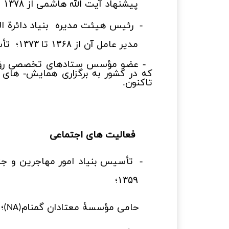
پیشنهاد آیت الله هاشمی از
ت
۱۳۷۸
-
رئیس هیئت مدیره بنیاد دائرة ا
مدیر عامل آن از
تا
؛ تأس
۱۳۷۳
۱۳۶۸
- عضو مؤسس ستادهای تخصصی رؤیت
که در کشور به برگزاری همایش- های 
تاکنون.
فعالیت های اجتماعی
-
تأسیس بنیاد امور مهاجرین و جن
؛
۱۳۵۹
حامی مؤسسۀ معتادان گمنام
؛
(NA)