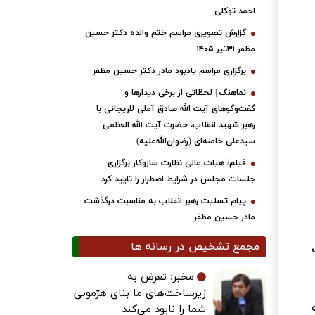
احمد توکلی
گزارش تصویری مراسم ختم والده دکتر حسین
مظفر ۳۱تیر ۱۴۰۵
برگزاری مراسم یادبود مادر دکتر حسین مظفر
نماهنگ | لحظاتی از برخی دیدارها و
گفت‌وگوهای آیت ‌الله صادق آملی لاریجانی با
رهبر شهید انقلاب، حضرت آیت‌ الله العظمی
سیدعلی خامنه‌ای (رضوان‌الله‌علیه)
فیلم/ هیات عالی نظارت سازوکار برگزاری
جلسات مجلس در شرایط اضطرار را تایید کرد
پیام تسلیت رهبر انقلاب به مناسبت درگذشت
مادر حسین مظفر
مجمع تشخیص در رسانه ها
مخبر: تعرض به
زیرساخت‌های ما بنای هژمونی
شما را نابود می‌کند