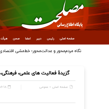
صفحه اصلی
رئیس
دبیر
اعضا
صحن
هیأت ع
گزیدۀ فعالیت های علمی، فرهنگی،
صفحه اصلی
»
عمومی
۸ - ۰۸:۴۵