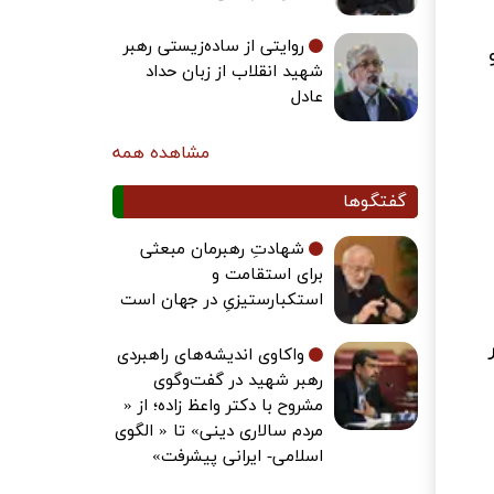
روایتی از ساده‌زیستی رهبر
شهید انقلاب از زبان حداد
عادل
مشاهده همه
گفتگوها
شهادتِ رهبرمان مبعثی
برای استقامت و
استکبارستیزیِ در جهان است
واکاوی اندیشه‌های راهبردی
رهبر شهید در گفت‌وگوی
مشروح با دکتر واعظ زاده؛ از «
مردم سالاری دینی» تا « الگوی
اسلامی- ایرانی پیشرفت»