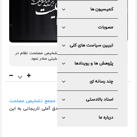
کمیسیون ها
مصوبات
تبیین سیاست های کلی
آیت الله آملی لاریجانی رئیس مجمع تشخیص مصلحت نظام در
پی درگذشت آیت الله محفوظی پیام تسلیتی صادر نمود.
پژوهش ها و رویدادها
پ
چند رسانه ای
اسناد بالادستی
به گزارش مرکز رسانه و روابط عمومی مجمع تشخیص مصلحت
نظام
، متن پیام تسلیت آیت الله صادق آملی لاریجانی به این
شرح است:
درباره ما