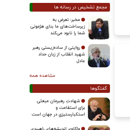
مجمع تشخیص در رسانه ها
مخبر: تعرض به
زیرساخت‌های ما بنای هژمونی
شما را نابود می‌کند
روایتی از ساده‌زیستی رهبر
شهید انقلاب از زبان حداد
عادل
مشاهده همه
گفتگوها
شهادتِ رهبرمان مبعثی
برای استقامت و
استکبارستیزیِ در جهان است
واکاوی اندیشه‌های راهبردی