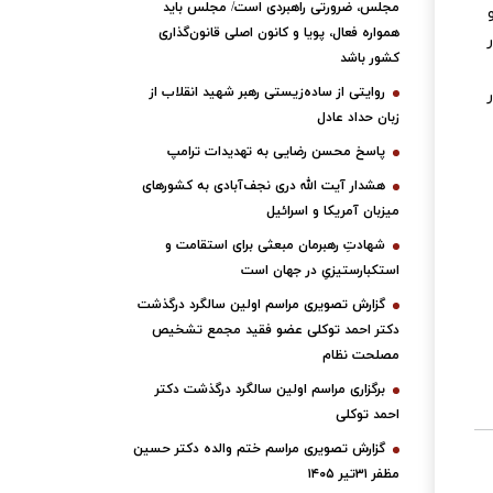
مجلس، ضرورتی راهبردی است/ مجلس باید
همواره فعال، پویا و کانون اصلی قانون‌گذاری
کشور باشد
روایتی از ساده‌زیستی رهبر شهید انقلاب از
زبان حداد عادل
پاسخ محسن رضایی به تهدیدات ترامپ
هشدار آیت الله دری نجف‌آبادی به کشورهای
میزبان آمریکا و اسرائیل
شهادتِ رهبرمان مبعثی برای استقامت و
استکبارستیزیِ در جهان است
گزارش تصویری مراسم اولین سالگرد درگذشت
دکتر احمد توکلی عضو فقید مجمع تشخیص
مصلحت نظام
برگزاری مراسم اولین سالگرد درگذشت دکتر
احمد توکلی
گزارش تصویری مراسم ختم والده دکتر حسین
مظفر ۳۱تیر ۱۴۰۵