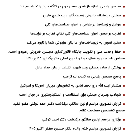
محسن رضایی: اجازه باز شدن مسیر دوم در تنگه هرمز را نخواهیم داد
سخنی دردمندانه با برخی همسایگان عرب خلیج فارس
عوامل و زمینه‌ها در طراحی و اجرای سیاست‌های کلی
نظارت بر حسن اجرای سیاست‌های کلی نظام: نظارت بر فرایندها
مخبر: تعرض به زیرساخت‌های ما بنای هژمونی شما را نابود می‌کند
حفظ وحدت ملی و تقویت جایگاه قانون‌گذاری مجلس، ضرورتی راهبردی است/
مجلس باید همواره فعال، پویا و کانون اصلی قانون‌گذاری کشور باشد
روایتی از ساده‌زیستی رهبر شهید انقلاب از زبان حداد عادل
پاسخ محسن رضایی به تهدیدات ترامپ
هشدار آیت الله دری نجف‌آبادی به کشورهای میزبان آمریکا و اسرائیل
شهادتِ رهبرمان مبعثی برای استقامت و استکبارستیزیِ در جهان است
گزارش تصویری مراسم اولین سالگرد درگذشت دکتر احمد توکلی عضو فقید
مجمع تشخیص مصلحت نظام
برگزاری مراسم اولین سالگرد درگذشت دکتر احمد توکلی
گزارش تصویری مراسم ختم والده دکتر حسین مظفر ۳۱تیر ۱۴۰۵