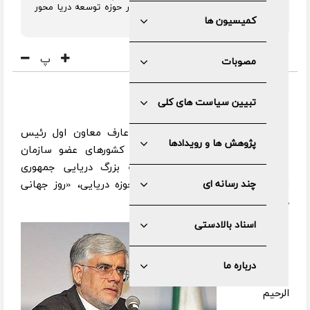
طرح و برنامه‌های تکمیلی و جامع‌تری در حوزه توسعه دریا محور
تدوین و عملیاتی نماید.
کمیسیون ها
پ
مصوبات
تبیین سیاست های کلی
به گزارش خبرگزاری مهر،
محمدرضا عارف معاون اول رئیس
پژوهش ها و رویدادها
جمهور، با ارسال پیامی خطاب به کشورهای عضو سازمان
بین‌المللی دریانوردی (IMO)، جامعه بزرگ دریایی جمهوری
چند رسانه ای
اسلامی ایران، دریانوردی و فعالان حوزه دریایی، «روز جهانی
دریانوردی» را تبریک گفت.
اسناد بالادستی
متن پیام به این
شرح است:
درباره ما
«بسم الله الرحمن
الرحیم