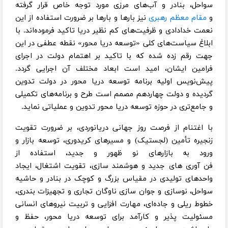
سواحل، بنادر و آب‌های مرزی مورد توجه خاص قرار گرفته
و
مقام معظم رهبری
نیز بارها و بارها بر ضرورت استفاده از این
نعمت خدادادی و ظرفیت‌های کم نظیر دریا تاکید فرموده‌اند. با
ابلاغ سیاست‌های کلی «توسعه دریا محور» نقطه عطفی در این
جهت رقم زده شده که با تاکید بر اهتمام دولت در اجرای
فرامین ایشان، امید است ابعاد مختلف آن اجرایی گردد.
پیش‌نویس اولیه برنامه توسعه دریا محور در دولت تدوین
گردیده و دولت چهاردهم مصمم است طرح و برنامه‌های تکمیلی
و جامع‌تری در حوزه توسعه دریا محور تدوین و عملیاتی نماید.
با اغتنام از فرصت روز جهانی دریانوردی، بر ضرورت تقویت
زنجیره تأمین (لجستیک) و مسیرهای کریدوری، توسعه بازار و
ورود به بازارهای نو ظهور و جدید، استفاده از
فن آوری های جدید و هوشمند سازی، تقویت اشتغال، ایجاد
واحدهای تولیدی در مقیاس بزرگ و کوچک در بنادر و حاشیه
سواحل، نوسازی و جوان سازی ناوگان تجاری و تجهیزات بندری،
خطوط ریلی و جاده‌ای، مهارت افزایی و تربیت نیروهای انسانی
مسئولیت پذیر و کارآمد برای توسعه دریا محور، حفظ و