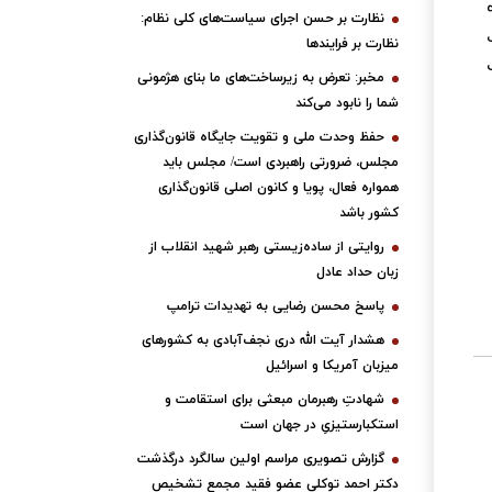
نظارت بر حسن اجرای سیاست‌های کلی نظام:
نظارت بر فرایندها
مخبر: تعرض به زیرساخت‌های ما بنای هژمونی
شما را نابود می‌کند
حفظ وحدت ملی و تقویت جایگاه قانون‌گذاری
مجلس، ضرورتی راهبردی است/ مجلس باید
همواره فعال، پویا و کانون اصلی قانون‌گذاری
کشور باشد
روایتی از ساده‌زیستی رهبر شهید انقلاب از
زبان حداد عادل
پاسخ محسن رضایی به تهدیدات ترامپ
هشدار آیت الله دری نجف‌آبادی به کشورهای
میزبان آمریکا و اسرائیل
شهادتِ رهبرمان مبعثی برای استقامت و
استکبارستیزیِ در جهان است
گزارش تصویری مراسم اولین سالگرد درگذشت
دکتر احمد توکلی عضو فقید مجمع تشخیص