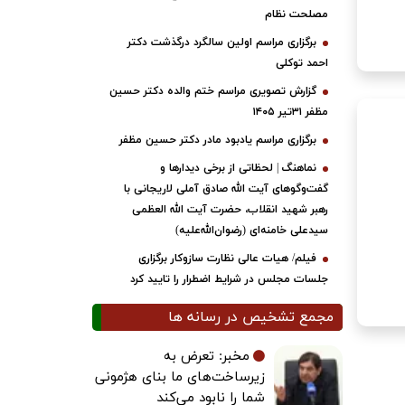
مصلحت نظام
برگزاری مراسم اولین سالگرد درگذشت دکتر
احمد توکلی
گزارش تصویری مراسم ختم والده دکتر حسین
مظفر ۳۱تیر ۱۴۰۵
برگزاری مراسم یادبود مادر دکتر حسین مظفر
نماهنگ | لحظاتی از برخی دیدارها و
گفت‌وگوهای آیت ‌الله صادق آملی لاریجانی با
رهبر شهید انقلاب، حضرت آیت‌ الله العظمی
سیدعلی خامنه‌ای (رضوان‌الله‌علیه)
فیلم/ هیات عالی نظارت سازوکار برگزاری
جلسات مجلس در شرایط اضطرار را تایید کرد
مجمع تشخیص در رسانه ها
مخبر: تعرض به
زیرساخت‌های ما بنای هژمونی
شما را نابود می‌کند