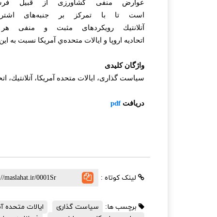
عوارض
منفى
كشاورزى
از
قبيل
فر
است
تا
با
تمركز
بر
جنبه‌هاى
اشتر
آتلانتيك
رويكردهاى
مثبت
و
منفى
هر
اتحاديه
اروپا
و
ايالات
متحده‌ي
آمريكا
نسبت به
اين
واژگان کلیدی
سياست
گذارى،
ايالات
متحده
آمريكا،
آتلانتيك،
اتح
دریافت
pdf
لینک کوتاه :
برچسب ها:
سیاست گذاری
ایالات متحده آم