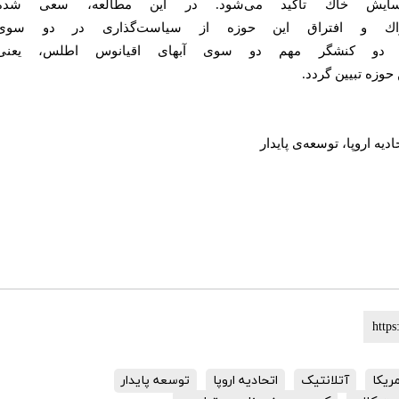
سايش خاك
تأكيد
مى‌شود.
در
اين
مطالعه،
سعى
شده
اك
و
افتراق
اين
حوزه
از
سياست
گذارى
در
دو
سوى
دو
كنشگر
مهم
دو
سوى
آبهاى
اقيانوس
اطلس،
يعنى
حوزه
تبيين
گردد.
اديه
اروپا،
توسعه‌ى
پايدار
ریکا
آتلانتیک
اتحادیه اروپا
توسعه پایدار