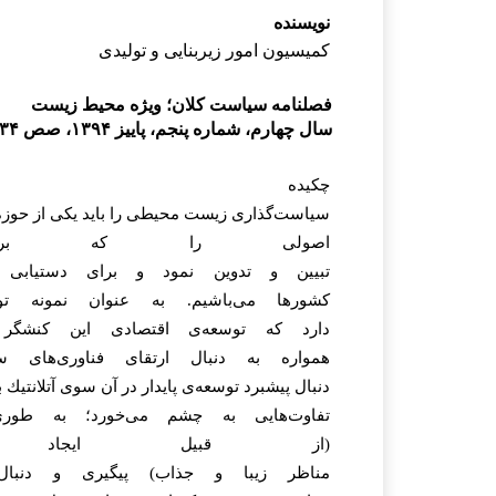
نویسنده
كميسيون
امور
زيربنايى
و
توليدى
فصلنامه سیاست کلان؛ ویژه محیط زیست
سال چهارم، شماره پنجم، پاییز ۱۳۹۴، صص ۲۳۴-۲۰۵
چکیده
سیاست‌گذارى
زيست
محيطى
را
بايد
يكى
از
حوزه
اصولى
را
كه
بر
تبيين
و
تدوين
نمود
و
براى
دستيابى
كشورها
مى‌باشيم.
به
عنوان
نمونه
تو
دارد
كه
توسعه‌ى
اقتصادى
اين
كنشگر
همواره
به
دنبال
ارتقاى
فناورى‌هاى
س
دنبال
پيشبرد
توسعه‌ى
پايدار
در
آن
سوى
آتلانتيك
ب
تفاوت‌هايى
به
چشم
مى‌خورد؛
به
طورى
(از
قبيل
ايجاد
مناظر
زيبا
و
جذاب)
پيگيرى
و
دنبال