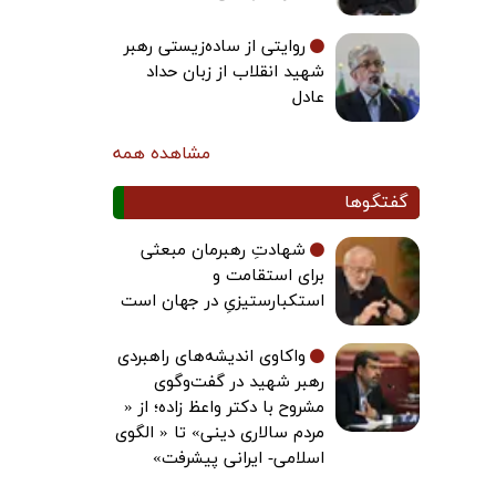
روایتی از ساده‌زیستی رهبر
شهید انقلاب از زبان حداد
عادل
مشاهده همه
گفتگوها
شهادتِ رهبرمان مبعثی
برای استقامت و
استکبارستیزیِ در جهان است
واکاوی اندیشه‌های راهبردی
رهبر شهید در گفت‌وگوی
مشروح با دکتر واعظ زاده؛ از «
مردم سالاری دینی» تا « الگوی
اسلامی- ایرانی پیشرفت»