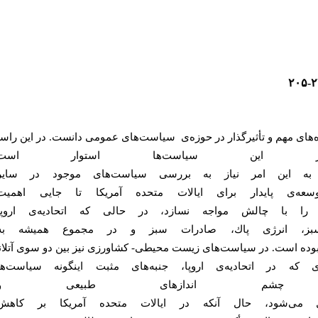
‌هاى
مهم
و
تأثيرگذار
در
حوزه‌ى
سياست
هاى
عمومى
دانست.
در
اين
راست
اين
سياست
ها
استوار
است
به
اين
امر
نياز
به
بررسى
سياست
هاى
موجود
در
ساير
سعه‌ى
پايدار
براى
ايالات
متحده
آمريكا
تا
جايى
اهميت
را
با چالش
مواجه
نسازد،
در
حالى
كه
اتحاديه‌ى
اروپا
بز،
انرژى
پاك،
صادرات
سبز
و
در
مجموع
هميشه به
وده
است.
در
سياست‌هاى
زيست
محيطى-
كشاورزى
نيز
بين
دو
سوى
آتلا
كه
در اتحاديه‌ى
اروپا،
جنبه‌هاى
مثبت
اينگونه
سياست‌ها
چشم
اندازهاى
طبيعى و
مى
شود،
حال
آنكه
در
ايالات
متحده
آمريكا
بر
كاهش