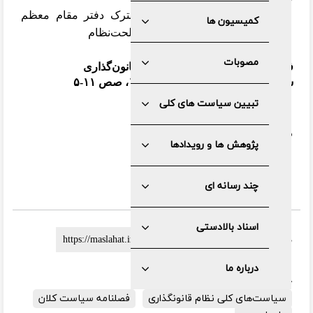
علی احمدی،
رئیس کمیسیون مشترک دفتر مقام معظم
کمیسیون ها
رهبری و دبیرخانه مجمع‌تشخیص‌مصلحت‌نظام
مصوبات
فصلنامه سیاست کلان؛ ویژه نظام قانون‌گذاری
سال هفتم، شماره هشتم، پاییز ۱۳۹۸، صص ۱۱-۵
تبیین سیاست های کلی
دریافت
pdf
پژوهش ها و رویدادها
چند رسانه ای
اسناد بالادستی
لینک کوتاه :
درباره ما
برچسب ها:
نظام قانون گذاری
سیاست‌های کلی نظام قانونگذاری
فصلنامه سیاست کلان