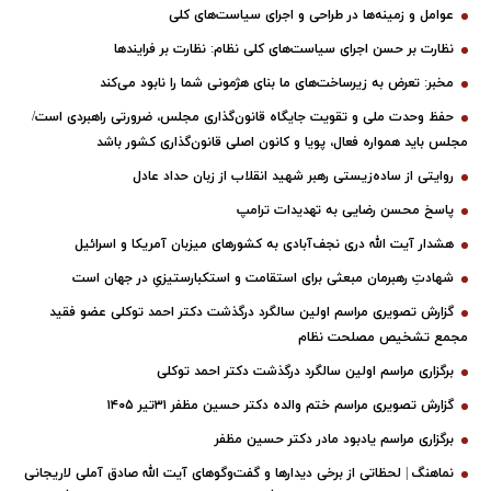
عوامل و زمینه‌ها در طراحی و اجرای سیاست‌های کلی
نظارت بر حسن اجرای سیاست‌های کلی نظام: نظارت بر فرایندها
مخبر: تعرض به زیرساخت‌های ما بنای هژمونی شما را نابود می‌کند
حفظ وحدت ملی و تقویت جایگاه قانون‌گذاری مجلس، ضرورتی راهبردی است/
مجلس باید همواره فعال، پویا و کانون اصلی قانون‌گذاری کشور باشد
روایتی از ساده‌زیستی رهبر شهید انقلاب از زبان حداد عادل
پاسخ محسن رضایی به تهدیدات ترامپ
هشدار آیت الله دری نجف‌آبادی به کشورهای میزبان آمریکا و اسرائیل
شهادتِ رهبرمان مبعثی برای استقامت و استکبارستیزیِ در جهان است
گزارش تصویری مراسم اولین سالگرد درگذشت دکتر احمد توکلی عضو فقید
مجمع تشخیص مصلحت نظام
برگزاری مراسم اولین سالگرد درگذشت دکتر احمد توکلی
گزارش تصویری مراسم ختم والده دکتر حسین مظفر ۳۱تیر ۱۴۰۵
برگزاری مراسم یادبود مادر دکتر حسین مظفر
نماهنگ | لحظاتی از برخی دیدارها و گفت‌وگوهای آیت ‌الله صادق آملی لاریجانی