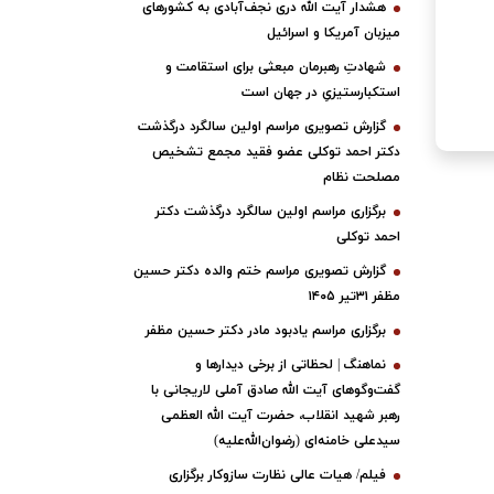
هشدار آیت الله دری نجف‌آبادی به کشورهای
میزبان آمریکا و اسرائیل
شهادتِ رهبرمان مبعثی برای استقامت و
استکبارستیزیِ در جهان است
گزارش تصویری مراسم اولین سالگرد درگذشت
دکتر احمد توکلی عضو فقید مجمع تشخیص
مصلحت نظام
برگزاری مراسم اولین سالگرد درگذشت دکتر
احمد توکلی
گزارش تصویری مراسم ختم والده دکتر حسین
مظفر ۳۱تیر ۱۴۰۵
برگزاری مراسم یادبود مادر دکتر حسین مظفر
نماهنگ | لحظاتی از برخی دیدارها و
گفت‌وگوهای آیت ‌الله صادق آملی لاریجانی با
رهبر شهید انقلاب، حضرت آیت‌ الله العظمی
سیدعلی خامنه‌ای (رضوان‌الله‌علیه)
فیلم/ هیات عالی نظارت سازوکار برگزاری