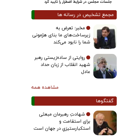
جلسات مجلس در شرایط اضطرار را تایید کرد
مجمع تشخیص در رسانه ها
مخبر: تعرض به
زیرساخت‌های ما بنای هژمونی
شما را نابود می‌کند
روایتی از ساده‌زیستی رهبر
شهید انقلاب از زبان حداد
عادل
مشاهده همه
گفتگوها
شهادتِ رهبرمان مبعثی
برای استقامت و
استکبارستیزیِ در جهان است