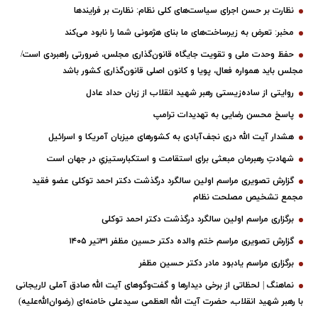
نظارت بر حسن اجرای سیاست‌های کلی نظام: نظارت بر فرایندها
مخبر: تعرض به زیرساخت‌های ما بنای هژمونی شما را نابود می‌کند
حفظ وحدت ملی و تقویت جایگاه قانون‌گذاری مجلس، ضرورتی راهبردی است/
مجلس باید همواره فعال، پویا و کانون اصلی قانون‌گذاری کشور باشد
روایتی از ساده‌زیستی رهبر شهید انقلاب از زبان حداد عادل
پاسخ محسن رضایی به تهدیدات ترامپ
هشدار آیت الله دری نجف‌آبادی به کشورهای میزبان آمریکا و اسرائیل
شهادتِ رهبرمان مبعثی برای استقامت و استکبارستیزیِ در جهان است
گزارش تصویری مراسم اولین سالگرد درگذشت دکتر احمد توکلی عضو فقید
مجمع تشخیص مصلحت نظام
برگزاری مراسم اولین سالگرد درگذشت دکتر احمد توکلی
گزارش تصویری مراسم ختم والده دکتر حسین مظفر ۳۱تیر ۱۴۰۵
برگزاری مراسم یادبود مادر دکتر حسین مظفر
نماهنگ | لحظاتی از برخی دیدارها و گفت‌وگوهای آیت ‌الله صادق آملی لاریجانی
با رهبر شهید انقلاب، حضرت آیت‌ الله العظمی سیدعلی خامنه‌ای (رضوان‌الله‌علیه)