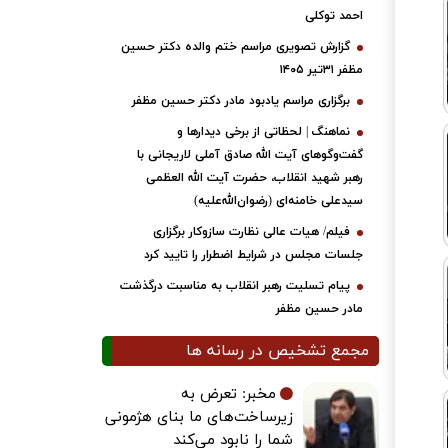
احمد توکلی
گزارش تصویری مراسم ختم والده دکتر حسین
مظفر ۳۱تیر ۱۴۰۵
برگزاری مراسم یادبود مادر دکتر حسین مظفر
نماهنگ | لحظاتی از برخی دیدارها و
گفت‌وگوهای آیت ‌الله صادق آملی لاریجانی با
رهبر شهید انقلاب، حضرت آیت‌ الله العظمی
سیدعلی خامنه‌ای (رضوان‌الله‌علیه)
فیلم/ هیات عالی نظارت سازوکار برگزاری
جلسات مجلس در شرایط اضطرار را تایید کرد
پیام تسلیت رهبر انقلاب به مناسبت درگذشت
مادر حسین مظفر
مجمع تشخیص در رسانه ها
مخبر: تعرض به
زیرساخت‌های ما بنای هژمونی
شما را نابود می‌کند