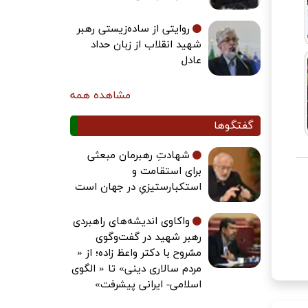
روایتی از ساده‌زیستی رهبر
شهید انقلاب از زبان حداد
عادل
مشاهده همه
گفتگوها
شهادتِ رهبرمان مبعثی
برای استقامت و
استکبارستیزیِ در جهان است
واکاوی اندیشه‌های راهبردی
رهبر شهید در گفت‌وگوی
مشروح با دکتر واعظ زاده؛ از «
مردم سالاری دینی» تا « الگوی
اسلامی- ایرانی پیشرفت»