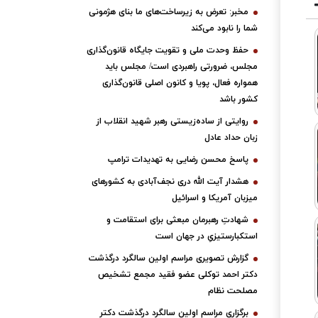
مخبر: تعرض به زیرساخت‌های ما بنای هژمونی
شما را نابود می‌کند
حفظ وحدت ملی و تقویت جایگاه قانون‌گذاری
مجلس، ضرورتی راهبردی است/ مجلس باید
همواره فعال، پویا و کانون اصلی قانون‌گذاری
کشور باشد
روایتی از ساده‌زیستی رهبر شهید انقلاب از
زبان حداد عادل
پاسخ محسن رضایی به تهدیدات ترامپ
هشدار آیت الله دری نجف‌آبادی به کشورهای
میزبان آمریکا و اسرائیل
شهادتِ رهبرمان مبعثی برای استقامت و
استکبارستیزیِ در جهان است
گزارش تصویری مراسم اولین سالگرد درگذشت
دکتر احمد توکلی عضو فقید مجمع تشخیص
مصلحت نظام
برگزاری مراسم اولین سالگرد درگذشت دکتر